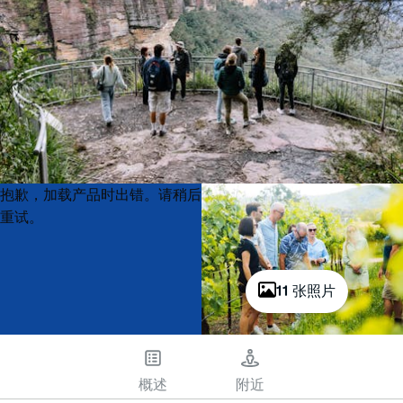
Product
Product
抱歉，加载产品时出错。请稍后
List
List
重试。
11 张照片
概述
附近