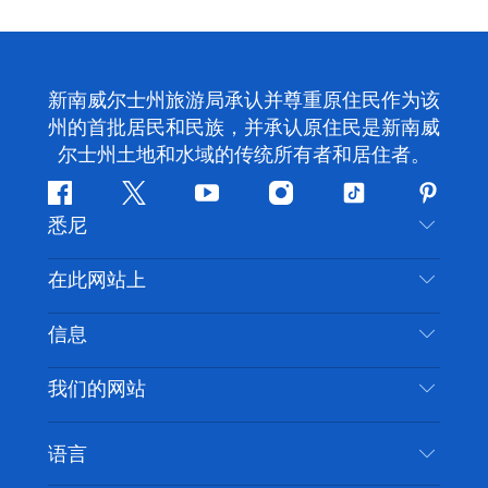
新南威尔士州旅游局承认并尊重原住民作为该
州的首批居民和民族，并承认原住民是新南威
尔士州土地和水域的传统所有者和居住者。
Facebook
叽
YouTube
Instagram
抖
Pintere
悉尼
叽
音
喳
联系我们
在此网站上
喳
免责声明
目的地
信息
隐私
推荐活动
旅行信息
Cookie 通知
我们的网站
新南威尔士州公路旅行
无障碍悉尼
使用条款
VisitNSW.com
活动
语言
列出您的业务
新南威尔士州旅游局企业网站
住宿