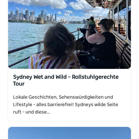
ebenerdig und mit einem privaten Guide, der genau
weiß, wo es langgeht und was er zu erzählen hat.
Unterwegs teilt er verborgene Geschichten der
Stadt, Geheimtipps und Insiderwissen mit Ihnen,
das Sie in keinem Reiseführer finden.
Und vor dieser ikonischen Kulisse sorgt Ihr Guide
dafür, dass die Fotos ihr gerecht werden –
Erinnerungen, die Sie noch lange nach Ihrer
Heimreise teilen möchten.
Sydney Wet and Wild – Rollstuhlgerechte
Tour
Lokale Geschichten, Sehenswürdigkeiten und
Lifestyle – alles barrierefrei! Sydneys wilde Seite
ruft – und diese…