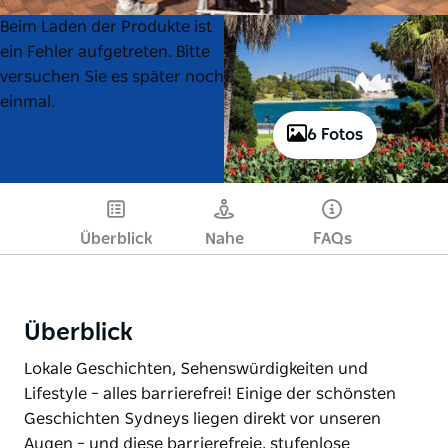
Product
Product
Beim Laden der Produkte ist
List
List
ein Fehler aufgetreten. Bitte
versuchen Sie es später noch
einmal.
6 Fotos
Überblick
Nahe
FAQs
Überblick
Lokale Geschichten, Sehenswürdigkeiten und
Lifestyle – alles barrierefrei! Einige der schönsten
Geschichten Sydneys liegen direkt vor unseren
Augen – und diese barrierefreie, stufenlose