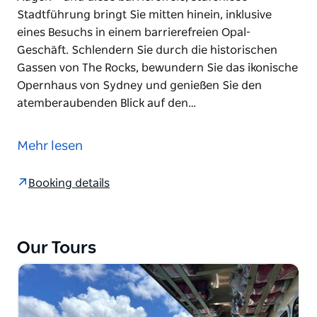
Stadtführung bringt Sie mitten hinein, inklusive
eines Besuchs in einem barrierefreien Opal-
Geschäft. Schlendern Sie durch die historischen
Gassen von The Rocks, bewundern Sie das ikonische
Opernhaus von Sydney und genießen Sie den
atemberaubenden Blick auf den…
Lokale Geschichten, Sehenswürdigkeiten und
Lifestyle – alles barrierefrei!
Mehr lesen
Einige der schönsten Geschichten Sydneys liegen
direkt vor unseren Augen – und diese barrierefreie,
Booking details
stufenlose Stadtführung bringt Sie mitten hinein,
inklusive eines Besuchs in einem barrierefreien Opal-
Geschäft.
Our Tours
Schlendern Sie durch die historischen Gassen von
The Rocks, bewundern Sie das ikonische Opernhaus
von Sydney und genießen Sie den
atemberaubenden Blick auf den Hafen – alles