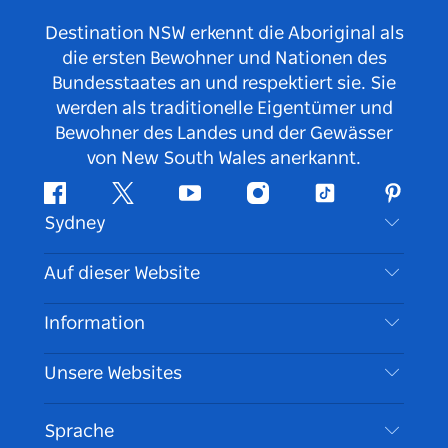
Destination NSW erkennt die Aboriginal als
die ersten Bewohner und Nationen des
Bundesstaates an und respektiert sie. Sie
werden als traditionelle Eigentümer und
Bewohner des Landes und der Gewässer
von New South Wales anerkannt.
Facebook
Twitter
YouTube
Instagram
TikTok
Pintere
Sydney
Kontaktieren Sie uns
Auf dieser Website
Haftungsausschluss
Reiseziele
Information
Datenschutz
Aktivitäten
Reiseinformationen
Unsere Websites
Cookie Notice
Roadtrips in New South Wales
Barrierefreies Sydney
Nutzungsbedingungen
VisitNSW.com
Veranstaltungen
Sprache
Tragen Sie Ihr Unternehmen ein