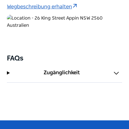
Wegbeschreibung erhalten
Die katholische Kirche St. Bede wurde am 8. Oktober
1843 offiziell eröffnet. 1999 wurden
Restaurierungsarbeiten durchgeführt, die feierliche
Eröffnung erfolgte Anfang 2000.
Auf einem rustikalen Eisenschild vor dem
wunderschönen und historisch bedeutsamen St.
Bede’s steht: „Die älteste katholische Kirche auf dem
FAQs
australischen Festland, die ständig genutzt wird.“ St.
Bede’s wurde vom National Trust auch als eine der
Zugänglichkeit
schönsten gotischen Regency-Kirchen eingestuft,
die von der römisch-katholischen Kirche in
Australien erbaut wurden.