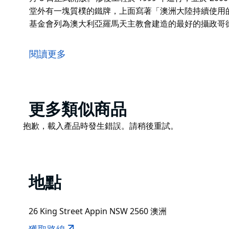
堂外有一塊質樸的鐵牌，上面寫著「澳洲大陸持續使用
基金會列為澳大利亞羅馬天主教會建造的最好的攝政哥
聖貝德天主教堂是欣賞位於阿平小鎮的澳洲最好的攝政
在建造聖比德教堂之前，神父。 1835 年，約翰·薩默 (J
閱讀更多
農場舉行了彌撒。 1838 年，在約翰·特里神父決定
了彌撒。在社區的支持和籌集的超過 300 澳元的捐款下，夢想
梨先驅晨報》的一篇報導指出：「波爾丁主教上週在阿
Product
更多類似商品
聖比德天主教堂於 1843 年 10 月 8 日正式開放。修復工
List
Product
抱歉，載入產品時發生錯誤。請稍後重試。
華麗且具有歷史意義的聖貝德教堂外有一塊質樸的鐵牌
List
堂」。聖比德教堂也被國家信託基金會列為澳大利亞羅
地點
26 King Street Appin NSW 2560 澳洲