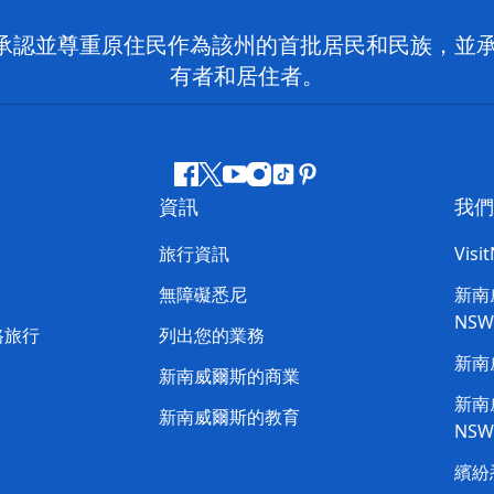
 NSW）承認並尊重原住民作為該州的首批居民和民族
有者和居住者。
Facebook
嘰
Youtube
Instagram
抖
Pinterest
資訊
我們
嘰
音
喳
旅行資訊
Visi
喳
無障礙悉尼
新南威
NS
路旅行
列出您的業務
新南
新南威爾斯的商業
新南威
新南威爾斯的教育
NS
繽紛