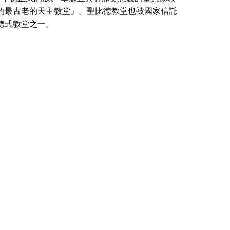
的最古老的天主教堂」。聖比德教堂也被國家信託
德式教堂之一。
哥德式教堂之一的獨特機會。
ohn Summer) 被任命為阿平教區牧師，並在戈登
在阿平建造一座教堂之前，人們已經在一座小屋裡舉行
很快就成為現實。 1837 年 12 月 18 日《雪
平奠基了羅馬天主教教堂的地基」。
程於 1999 年進行，並於 2000 年初正式開放。
，上面寫著「澳洲大陸持續使用的最古老的天主教
馬天主教會建造的最好的攝政哥德式教堂之一。