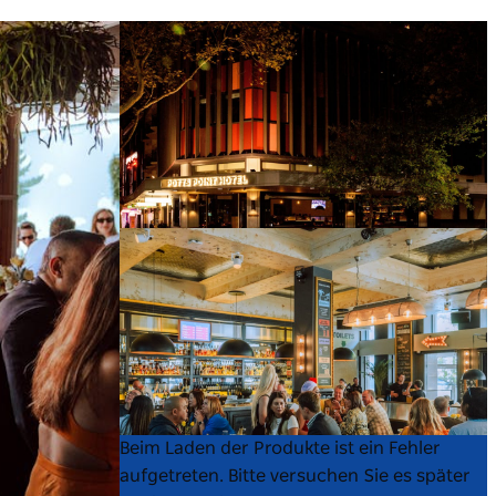
Product
Product
Beim Laden der Produkte ist ein Fehler
List
List
aufgetreten. Bitte versuchen Sie es später