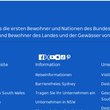
ls die ersten Bewohner und Nationen des Bundess
r und Bewohner des Landes und der Gewässer vo
Facebook
Twitter
YouTube
Instagram
TikTok
Pinterest
site
Information
Uns
Reiseinformationen
Visi
Barrierefreies Sydney
Dest
w South Wales
Tragen Sie Ihr Unternehmen ein
Gesc
Sout
n
Unternehmen in NSW
Dest