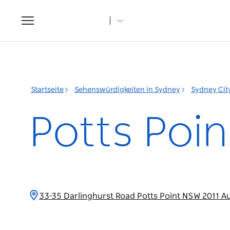
Toggle
navigation
Startseite
Sehenswürdigkeiten in Sydney
Sydney Cit
Potts Poin
33-35 Darlinghurst Road Potts Point NSW 2011 A