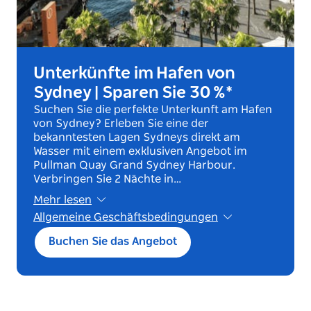
Unterkünfte im Hafen von
Sydney | Sparen Sie 30 %*
Suchen Sie die perfekte Unterkunft am Hafen
von Sydney? Erleben Sie eine der
bekanntesten Lagen Sydneys direkt am
Wasser mit einem exklusiven Angebot im
Pullman Quay Grand Sydney Harbour.
Verbringen Sie 2 Nächte in…
Mehr lesen
Allgemeine Geschäftsbedingungen
*Es gelten die Allgemeinen
Buchen Sie das Angebot
Geschäftsbedingungen. Buchen Sie bis zum
12. Oktober 2026 für Aufenthalte vom 22.
Oktober 2026 bis zum 31. März 2027.
Mindestaufenthalt: 2 Nächte. Exklusiv für
Deluxe-Zimmer mit einem Schlafzimmer und