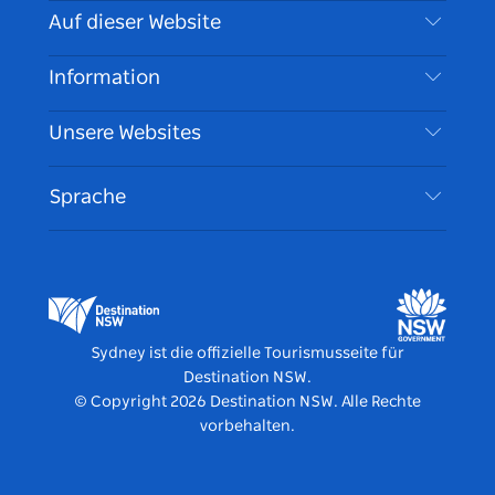
Kontaktieren Sie uns
Auf dieser Website
Haftungsausschluss
Reiseziele
Information
Datenschutz
Aktivitäten
Reiseinformationen
Unsere Websites
Cookie Notice
Roadtrips in New South Wales
Barrierefreies Sydney
Nutzungsbedingungen
VisitNSW.com
Veranstaltungen
Sprache
Tragen Sie Ihr Unternehmen ein
Destination NSW Corporate
Unterkunft
Unternehmen in NSW
Geschäftsveranstaltungen in New South Wales
Bildung in New South Wales
Destination NSW Medienzentrum
Vivid Sydney
Sydney ist die offizielle Tourismusseite für
Destination NSW.
© Copyright
2026
Destination NSW. Alle Rechte
vorbehalten.