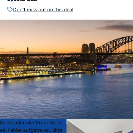
Don’t miss out on this deal
Product
Product
Beim Laden der Produkte ist
List
List
ein Fehler aufgetreten. Bitte