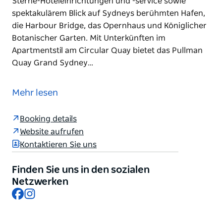
Sterne-Hoteleinrichtungen und -service sowie
spektakulärem Blick auf Sydneys berühmten Hafen,
die Harbour Bridge, das Opernhaus und Königlicher
Botanischer Garten. Mit Unterkünften im
Apartmentstil am Circular Quay bietet das Pullman
Quay Grand Sydney…
Majestätisch am Ostufer des Circular Quay gelegen,
bietet das Pullman Quay Grand Sydney Harbour
Mehr lesen
seinen Gästen ein außergewöhnliches Hotel in
Sydney mit All-Suite-Unterkünften, erstklassigen 5-
Booking details
Sterne-Hoteleinrichtungen und -service sowie
Website aufrufen
spektakulärem Blick auf Sydneys berühmten Hafen,
Kontaktieren Sie uns
die Harbour Bridge, das Opernhaus und Königlicher
Botanischer Garten.
Finden Sie uns in den sozialen
Mit Unterkünften im Apartmentstil am Circular Quay
Netzwerken
Facebook
Instagram
bietet das Pullman Quay Grand Sydney Harbour ein
außergewöhnliches Luxus-Hotelerlebnis in Sydney
mit Fünf-Sterne-Service, Küche und spektakulärem