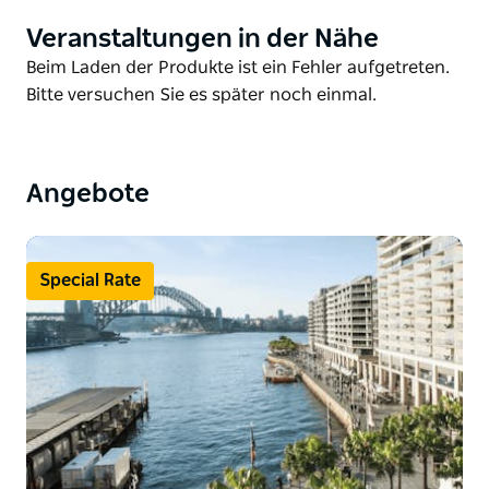
Blick über den Hafen von Sydney.
Veranstaltungen in der Nähe
Product
List
Product
Beim Laden der Produkte ist ein Fehler aufgetreten.
List
Bitte versuchen Sie es später noch einmal.
Angebote
Special Rate