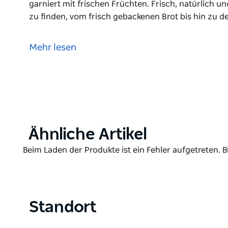
garniert mit frischen Früchten. Frisch, natürlich un
zu finden, vom frisch gebackenen Brot bis hin zu
Bengong Black Darling Square ist der Flagship-Store
Dessertbar, die für einen süßen Kurzurlaub sorgt. A
Mehr lesen
hochwertiger Teegetränke sowie fruchtige, kissenw
garniert mit frischen Früchten. Frisch, natürlich un
zu finden, vom frisch gebackenen Brot bis hin zu
Koch wurde von einem der besten Konditoren Austra
kombiniert asiatische Aromen mit dem Einfluss fran
Product
Ähnliche Artikel
List
Product
Beim Laden der Produkte ist ein Fehler aufgetreten. B
List
Standort