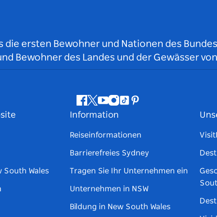
ls die ersten Bewohner und Nationen des Bundess
r und Bewohner des Landes und der Gewässer vo
Facebook
Twitter
YouTube
Instagram
TikTok
Pinterest
site
Information
Uns
Reiseinformationen
Visi
Barrierefreies Sydney
Dest
w South Wales
Tragen Sie Ihr Unternehmen ein
Gesc
Sout
n
Unternehmen in NSW
Dest
Bildung in New South Wales