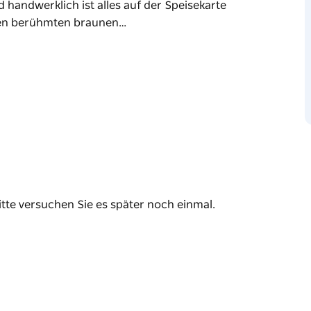
d handwerklich ist alles auf der Speisekarte
 den berühmten braunen…
 der Marke in Sydney und eine stilvolle
uf der Speisekarte stehen eine Reihe
eiche Kuchen, gefüllt mit Fruchtsahne und
d handwerklich ist alles auf der Speisekarte
 den berühmten braunen Zuckerperlen. Der
liens, Yves Sherrer, ausgebildet und
zösischer Konditoreien.
itte versuchen Sie es später noch einmal.