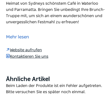
Heimat von Sydneys schönstem Café in Waterloo
und Parramatta. Bringen Sie unbedingt Ihre Brunch-
Truppe mit, um sich an einem wunderschönen und
unvergesslichen Festmahl zu erfreuen!
Heimat von Sydneys schönstem Café in Waterloo
und Parramatta. Bringen Sie unbedingt Ihre Brunch-
Mehr lesen
Truppe mit, um sich an einem wunderschönen und
unvergesslichen Festmahl zu erfreuen!
Website aufrufen
Kontaktieren Sie uns
Ähnliche Artikel
Product
List
Product
Beim Laden der Produkte ist ein Fehler aufgetreten.
List
Bitte versuchen Sie es später noch einmal.