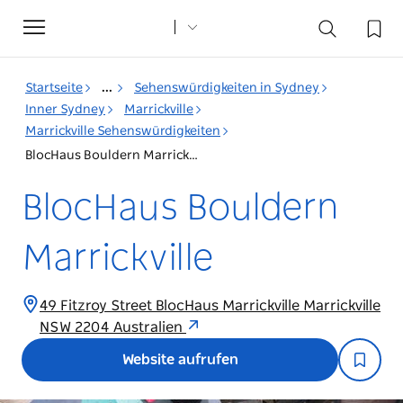
Toggle
navigation
Startseite
...
Sehenswürdigkeiten in Sydney
Inner Sydney
Marrickville
Marrickville Sehenswürdigkeiten
BlocHaus Bouldern Marrickville
BlocHaus Bouldern
Marrickville
49 Fitzroy Street BlocHaus Marrickville Marrickville
NSW 2204 Australien
Website aufrufen