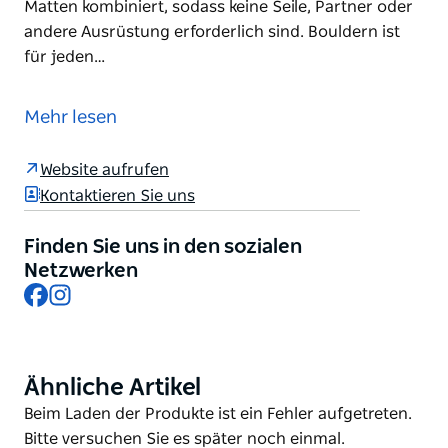
Matten kombiniert, sodass keine Seile, Partner oder
andere Ausrüstung erforderlich sind. Bouldern ist
für jeden…
Bei BlocHaus Marrickville geht es darum, das
Bouldern sozial, zugänglich und unterhaltsam zu
Mehr lesen
gestalten, damit jeder und jede besser bouldern
kann.
Website aufrufen
Im Herzen von Marrickville finden Sie 850
Kontaktieren Sie uns
Quadratmeter Boulderfläche – eine unterhaltsame,
herausfordernde und lohnende Aktivität, die
Finden Sie uns in den sozialen
Felsklettern mit kürzeren Wänden und gepolsterten
Netzwerken
Facebook
Instagram
Matten kombiniert, sodass keine Seile, Partner oder
andere Ausrüstung erforderlich sind. Bouldern ist
für jeden geeignet, unabhängig von seinem
Hintergrund oder seiner sportlichen Erfahrung!
Ähnliche Artikel
Product
Neben über 100 Bouldern finden Sie im Haus auch
List
Product
Beim Laden der Produkte ist ein Fehler aufgetreten.
spezielle Trainings- und Functional-Fitness-
List
Bitte versuchen Sie es später noch einmal.