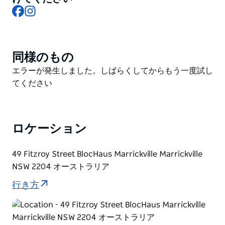
Facebook
Instagram
ん。ボルダリングは、経歴や運動経験に関係なく、誰で
も参加できます。
ハウスには 100 個を超える岩のほかに、専門のトレー
ニング施設や機能的なフィットネス施設、8 メートルの
同様のもの
Product
パッド付きスラックライン、特製コーヒー、卓球台、く
List
Product
エラーが発生しました。しばらくしてからもう一度試し
つろぐための十分なスペースなどがあります。
List
てください
ジムでは、さまざまな初心者向けのクラスやコーチン
グ、青少年クラブ、毎週の交流会などが開催されてお
り、体を動かし、社交的な感覚を活発にするために必要
ロケーション
なものがすべて揃っています。
49 Fitzroy Street BlocHaus Marrickville Marrickville
NSW 2204 オーストラリア
行き方