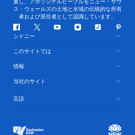
重し、アボリジナルピープルをニュー・サウ
ス・ウェールズの土地と水域の伝統的な所有
者および居住者として認識しています。
フ
ツ
ユ
イ
テ
ピ
シドニー
ェ
イ
ー
ン
ィ
ン
イ
ッ
チ
ス
ッ
タ
お問い合わせ
このサイトでは
ス
タ
ュ
タ
ク
レ
免責事項
ブ
ー
ー
グ
ト
ス
目的地
情報
ッ
ブ
ラ
ッ
ト
プライバシー
やるべきこと
ク
ム
ク
旅行情報
当社のサイト
クッキーに関する通知
ニューサウスウェールズ州のロードトリップ
アクセシブルシドニー
利用規約
VisitNSW.com
イベント
言語
ビジネスを登録する
デスティネーション・ニュー・サウス・ウェール
宿泊施設
NSWでのビジネス
ズコーポレート
ニューサウスウェールズ州の教育
ビジネスイベント NSW
デスティネーション・ニュー・サウス・ウェール