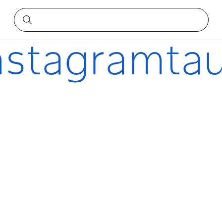
ude
nstagramtau