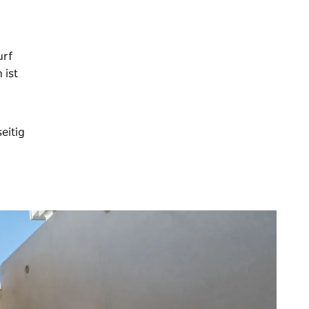
urf
 ist
eitig