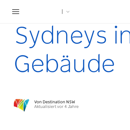
Toggle
navigation
Startseite
Artikel
Sydneys instagramtauglichste Gebä
Sydneys i
Gebäude
Von Destination NSW
Aktualisiert vor 4 Jahre