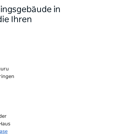
lingsgebäude in
ie Ihren
guru
ringen
der
 Haus
hase