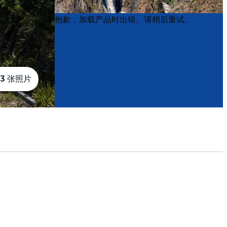
Product
Product
抱歉，加载产品时出错。请稍后重试。
List
List
3 张照片