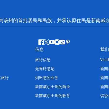
为该州的首批居民和民族，并承认原住民是新南威
Facebook
叽
YouTube
Instagram
抖
Pinterest
信息
我们
叽
音
喳
旅行信息
Visi
喳
无障碍悉尼
新南
路旅行
列出您的业务
新南
新南威尔士州的商业
新南
新南威尔士州的教育
缤纷