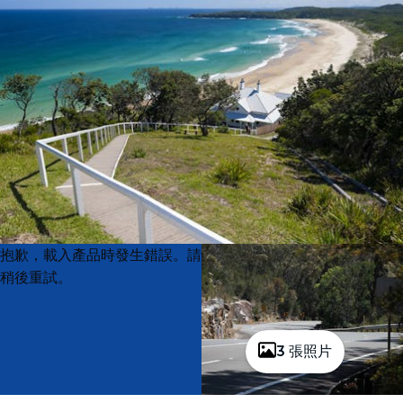
Product
Product
抱歉，載入產品時發生錯誤。請
List
List
稍後重試。
3 張照片