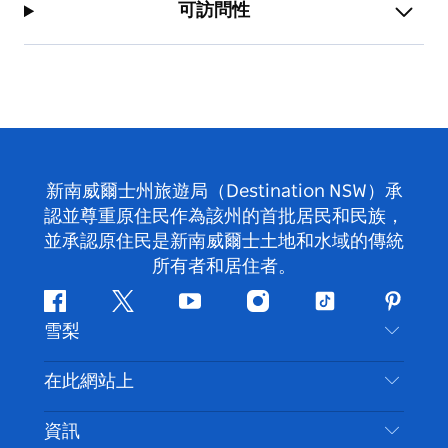
可訪問性
新南威爾士州旅遊局（Destination NSW）承
認並尊重原住民作為該州的首批居民和民族，
並承認原住民是新南威爾士土地和水域的傳統
所有者和居住者。
Facebook
嘰
Youtube
Instagram
抖
Pintere
雪梨
嘰
音
喳
聯絡我們
在此網站上
喳
免責聲明
目的地
資訊
隱私