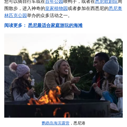
您可以骑自行车或在
百年公园
喂鸭子，或者在
悉尼歌剧院
周
围散步，
进入神奇的
皇家植物园
或者参加在
西悉尼的
悉尼奥
林匹克公园
举办的众多活动之一。
阅读更多：
悉尼最适合家庭游玩的海滩
鹦鹉岛海滨露营
，悉尼港