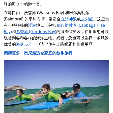
静的海水中畅游一番
。
在港口内，沃森湾 (Watsons Bay) 和巴尔莫勒尔
(Balmoral) 的平静海湾非常适合
立桨冲浪
或
皮划艇
。这里也
有一些很棒的
浮潜
地点，包括
卷心菜树湾 (Cabbage Tree
Bay)
和
戈登湾 (Gordons Bay)
的海洋保护区，在那里您可以
观赏到各种各样的海洋生物。或者，您也可以选择一条
风景
优美的
海滨步道
，但请记住带上防晒霜和防晒用品。
阅读更多：
悉尼最适合家庭的徒步旅行