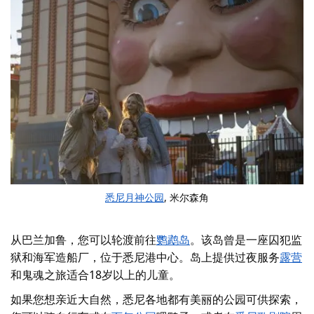
悉尼月神公园
, 米尔森角
从巴兰加鲁，您可以轮渡前往
鹦鹉岛
。该岛曾是一座囚犯监
狱和海军造船厂，位于悉尼港中心。岛上提供过夜服务
露营
和
鬼魂之
旅
适合18岁以上的儿童。
如果您想亲近大自然，悉尼各地都有美丽的公园可供探索，