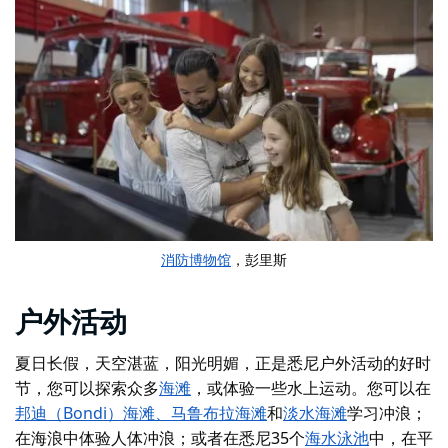
消防博物馆
，彭里斯
户外活动
夏日长假，天空湛蓝，阳光明媚，正是悉尼户外活动的好时
节，您可以探索众多
海滩
，或体验一些水上运动。
您可以在
邦迪（Bondi）海滩、
马鲁布拉海滩
和
淡水海滩
学习冲浪；
在海浪中体验人体冲浪；或者
在悉尼35个
海水泳池
中，在平