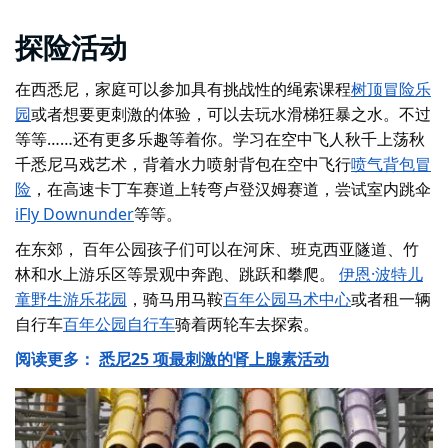
探险活动
在西悉尼，家庭可以参加具有挑战性的绳索课程
树顶冒险乐
园
或者想要更刺激的体验，可以去玩水滑梯
狂暴之水
。不过
等等……还有更多乐趣等着你。学习在空中飞人秋千上荡秋
千
悉尼马戏艺术
，
背着水力喷射背包在空中飞行
喷气背包冒
险
，在高速卡丁车赛道上转弯
卢登汉姆赛道
，
尝试室内跳伞
iFly Downunder
等等。
在东郊，
百年公园
孩子们可以在河床、班克西亚隧道、竹
林和水上游乐区等景观中奔跑、跳跃和攀爬。
伊恩·波特儿
童野生游乐花园
，骑马用马鞍
百年公园马术中心
或者租一辆
自行车
百年公园自行车
骑着两轮车去探索。
阅读更多：
悉尼25 项最刺激的肾上腺素活动