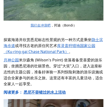
我们去冲浪吧
，邦迪（Bondi）
探索海港并欣赏悉尼标志性景观的另一种方式是乘坐
隐士滨
海步道
或寻找古老的原住民艺术
库灵盖狩猎地国家公园
（Ku-ring-gai Chase National Park）
。
月神公园
米尔森角 (Milson's Point) 坐落着备受喜爱的游乐
园，坐拥悉尼港的壮丽景色。穿过“大笑”入口，进入这座标
志性的主题公园，准备好体验一系列惊险刺激的游乐设施或
适合全家参与的欢乐之旅。这里还有丰富的儿童活动，适合
全家人一起享受。
阅读更多：
悉尼不容错过的水上活动