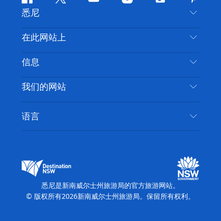
Facebook
叽
YouTube
Instagram
抖
Pintere
悉尼
叽
音
喳
联系我们
在此网站上
喳
免责声明
目的地
信息
隐私
推荐活动
旅行信息
Cookie 通知
我们的网站
新南威尔士州公路旅行
无障碍悉尼
使用条款
VisitNSW.com
活动
语言
列出您的业务
新南威尔士州旅游局企业网站
住宿
新南威尔士州的商业
新南威尔士州商务活动
新南威尔士州的教育
新南威尔士州旅游局媒体中心
缤纷悉尼灯光音乐节
悉尼是新南威尔士州旅游局的官方旅游网站。
© 版权所有
2026
新南威尔士州旅游局。保留所有权利。