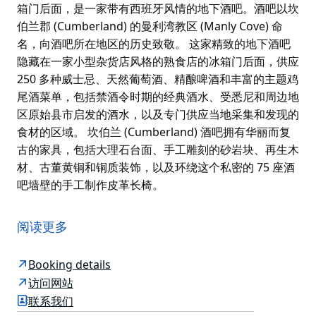
箱门后面，是一家带有西班牙风情的地下酒吧。酒吧以坎
伯兰郡 (Cumberland) 的曼利湾教区 (Manly Cove) 命
名，向酒吧所在地区的历史致敬。 这家精致的地下酒吧
隐藏在一家小型杂货店风格的熟食店的冰箱门后面，供应
250 多种威士忌、天然葡萄酒、精酿啤酒和丰富的主题鸡
尾酒菜单，包括禁酒令时期的经典酒水、受悉尼和周边地
区原始县市启发的酒水，以及专门供应当地采集和发现的
食材的区域。 坎伯兰 (Cumberland) 酒吧拥有华丽而复
古的家具，包括大理石台面、手工雕刻的砂岩块、再生木
材、古董黄铜和铜质装饰，以及环绕这个私密的 75 座酒
吧墙壁的手工制作皮革长椅。
坎伯兰 (Cumberland) 酒吧隐藏在曼利 (Manly) 巷道的冰
箱门后面，是一家带有西班牙风情的地下酒吧。酒吧以坎
阅读更多
伯兰郡 (Cumberland) 的曼利湾教区 (Manly Cove) 命
名，向酒吧所在地区的历史致敬。
Booking details
这家精致的地下酒吧隐藏在一家小型杂货店风格的熟食店
访问网站
的冰箱门后面，供应 250 多种威士忌、天然葡萄酒、精
联系我们
酿啤酒和丰富的主题鸡尾酒菜单，包括禁酒令时期的经典