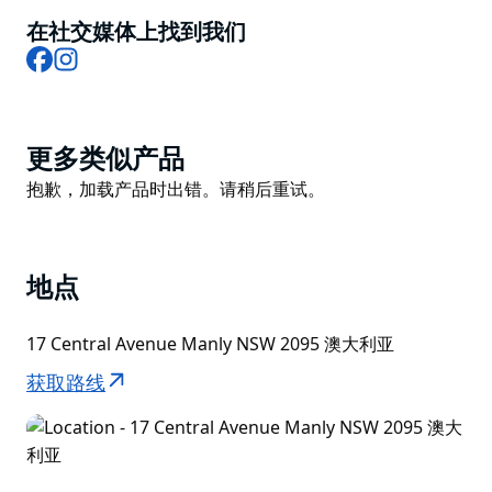
酒水、受悉尼和周边地区原始县市启发的酒水，以及专门
在社交媒体上找到我们
供应当地采集和发现的食材的区域。
Facebook
Instagram
坎伯兰 (Cumberland) 酒吧拥有华丽而复古的家具，包括
大理石台面、手工雕刻的砂岩块、再生木材、古董黄铜和
铜质装饰，以及环绕这个私密的 75 座酒吧墙壁的手工制
Product
更多类似产品
作皮革长椅。
List
Product
抱歉，加载产品时出错。请稍后重试。
List
地点
17 Central Avenue Manly NSW 2095 澳大利亚
获取路线