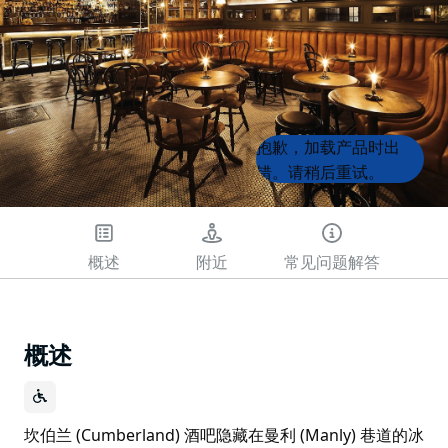
Product
Product
抱歉，加载产品时出
List
List
错。请稍后重试。
概述
附近
常见问题解答
概述
坎伯兰 (Cumberland) 酒吧隐藏在曼利 (Manly) 巷道的冰