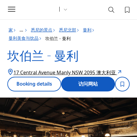
Toggle
navigation
家
悉尼的景点
悉尼北部
曼利
...
曼利美食与饮品
坎伯兰 - 曼利
坎伯兰 - 曼利
17 Central Avenue Manly NSW 2095 澳大利亚
Booking details
访问网站