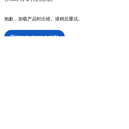
抱歉，加载产品时出错。请稍后重试。
Discover more events
哪里可以品尝美酒佳肴
在悉尼市区探索美味的餐厅、可爱的咖啡馆、舒适的
酒吧和酷炫的酒吧。
抱歉，加载产品时出错。请稍后重试。
Discover more food & drink