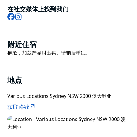
这座城市丰富多彩的社区之间的联系。快来购票，明年九
月，悉尼将化身为一个色彩斑斓、文化交融的艺术盛宴，
在社交媒体上找到我们
Facebook
Instagram
尽情沉浸在万花筒般的创意世界中吧！
Product
附近住宿
List
Product
抱歉，加载产品时出错。请稍后重试。
List
地点
Various Locations Sydney NSW 2000 澳大利亚
获取路线