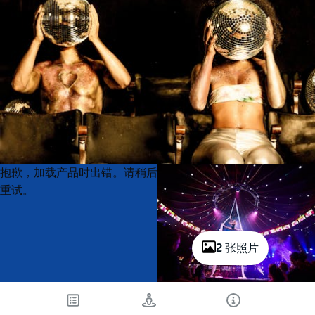
Product
Product
抱歉，加载产品时出错。请稍后
List
List
重试。
2 张照片