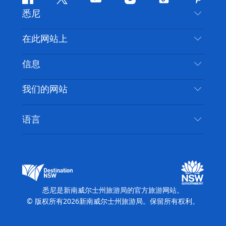
Facebook
叽
YouTube
Instagram
抖
Pintere
悉尼
叽
音
喳
联系我们
在此网站上
喳
免责声明
目的地
信息
隐私
推荐活动
旅行信息
Cookie 通知
我们的网站
新南威尔士州公路旅行
无障碍悉尼
使用条款
VisitNSW.com
活动
语言
列出您的业务
新南威尔士州旅游局企业网站
住宿
新南威尔士州的商业
新南威尔士州商务活动
新南威尔士州的教育
新南威尔士州旅游局媒体中心
缤纷悉尼灯光音乐节
悉尼是新南威尔士州旅游局的官方旅游网站。
© 版权所有
2026
新南威尔士州旅游局。保留所有权利。