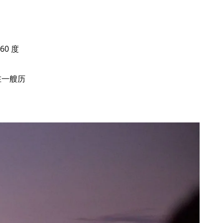
0 度
在一艘历