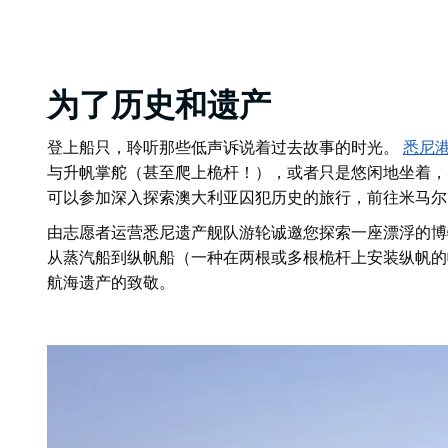
为了历史和遗产
登上船只，聆听那些低声诉说着过去故事的时光。
悉尼
与升帆掌舵（甚至爬上桅杆！），或者只是悠闲地坐着，
可以参加深入探索澳大利亚囚犯历史的旅行，前往米马
由志愿者运营
悉尼遗产舰队游轮
诚邀您探索一座漂浮的博
从蒸汽船到纵帆船（一种在两根或多根桅杆上安装纵帆的
航海遗产的致敬。