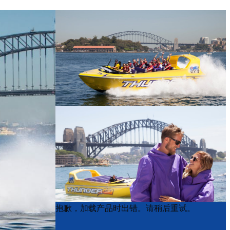
Product
Product
抱歉，加载产品时出错。请稍后重试。
List
List