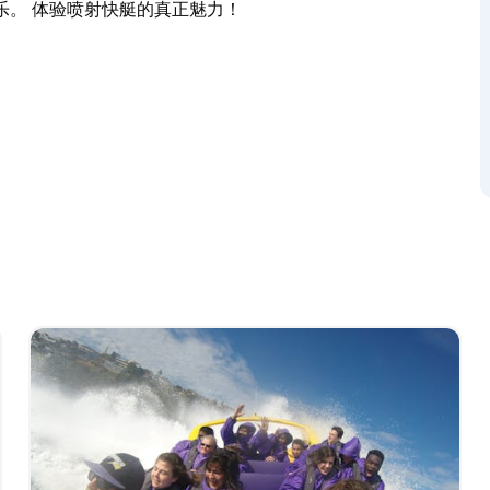
乐。 体验喷射快艇的真正魅力！
快艇快感！准备好迎接滑行、旋转、甩尾和强力刹
机，动力强劲，与世界上任何其他喷射快艇都截然不
“极限肾上腺素之旅”，体验全程肾上腺素飙升的刺激冒