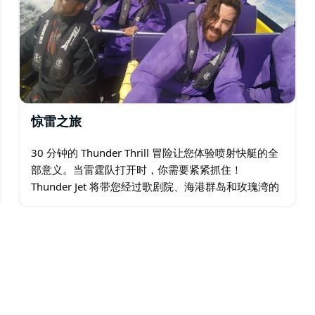
惊雷之旅
30 分钟的 Thunder Thrill 冒险让您体验喷射快艇的全
部意义。当雷霆队打开时，你需要紧紧抓住！
Thunder Jet 将带您经过歌剧院、海港群岛和玫瑰湾的
专属郊区沃森湾。返回时，您将经过塔龙加动物园、海
港大桥下和悉尼月神公园…