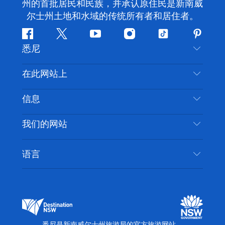
州的首批居民和民族，并承认原住民是新南威
尔士州土地和水域的传统所有者和居住者。
Facebook
叽
YouTube
Instagram
抖
Pintere
悉尼
叽
音
喳
联系我们
在此网站上
喳
免责声明
目的地
信息
隐私
推荐活动
旅行信息
Cookie 通知
我们的网站
新南威尔士州公路旅行
无障碍悉尼
使用条款
VisitNSW.com
活动
语言
列出您的业务
新南威尔士州旅游局企业网站
住宿
新南威尔士州的商业
新南威尔士州商务活动
新南威尔士州的教育
新南威尔士州旅游局媒体中心
缤纷悉尼灯光音乐节
悉尼是新南威尔士州旅游局的官方旅游网站。