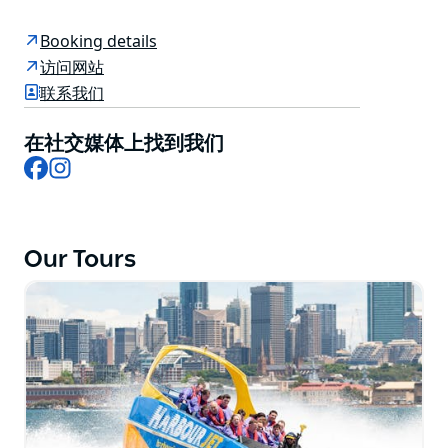
过丹尼森堡和总理的悉尼官邸，然后向西行驶到更安静的
水域并释放喷射船的全部力量！
Booking details
您将遇到 Harbour Jet 的各种刺激肾上腺素的特技，从鱼
访问网站
尾到 270 度旋转和令人敬畏的动力制动停止！
联系我们
经验丰富的司机经常停下来，这样您就可以喘口气，拍张
在社交媒体上找到我们
照片，听听一些关于澳大利亚悉尼及其人民的鲜为人知且
Facebook
Instagram
引人入胜的事实。令人兴奋的音乐组合让喷射快艇摇摆不
定！
Our Tours