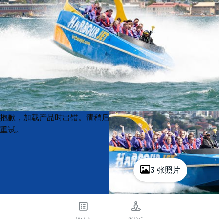
Product
Product
抱歉，加载产品时出错。请稍后
List
List
重试。
3 张照片