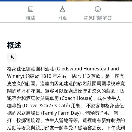
概述
附近
常見問題解答
概述
格萊茲伍德莊園和酒莊 (Gledswood Homestead and
Winery) 始建於 1810 年左右，佔地 113 英畝，是一座歷
史悠久的莊園。這座由囚犯建造的砂岩莊園周圍環繞著寬
闊的草坪和花園。遊客可以探索這座歷史悠久的莊園；囚
犯宿舍和酒窖位於馬車房 (Coach House)，或在牧牛人
咖啡館 (Drover&#x27;s Café) 用餐。 不妨參加格萊茲伍
德的家庭農場日 (Family Farm Day)，體驗剪羊毛、鞭
打、投擲迴旋鏢、牧牛人營地等等。這裡總有新鮮刺激的
活動等著您與親朋好友一起享受！從酒窖之夜、下午茶到