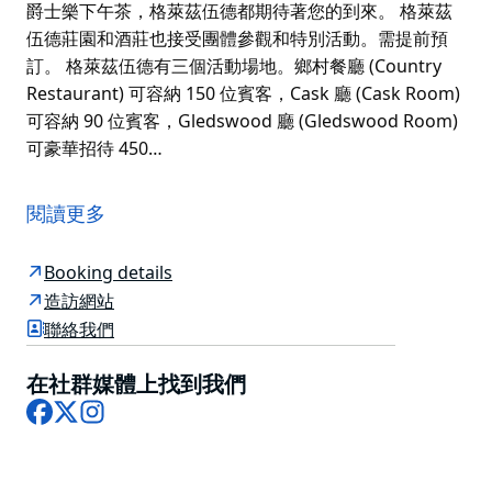
爵士樂下午茶，格萊茲伍德都期待著您的到來。 格萊茲
伍德莊園和酒莊也接受團體參觀和特別活動。需提前預
訂。 格萊茲伍德有三個活動場地。鄉村餐廳 (Country
Restaurant) 可容納 150 位賓客，Cask 廳 (Cask Room)
可容納 90 位賓客，Gledswood 廳 (Gledswood Room)
可豪華招待 450…
格萊茲伍德莊園和酒莊 (Gledswood Homestead and
Winery) 始建於 1810 年左右，佔地 113 英畝，是一座歷
閱讀更多
史悠久的莊園。這座由囚犯建造的砂岩莊園周圍環繞著寬
闊的草坪和花園。遊客可以探索這座歷史悠久的莊園；囚
Booking details
犯宿舍和酒窖位於馬車房 (Coach House)，或在牧牛人
造訪網站
咖啡館 (Drover's Café) 用餐。
聯絡我們
不妨參加格萊茲伍德的家庭農場日 (Family Farm Day)，
體驗剪羊毛、鞭打、投擲迴旋鏢、牧牛人營地等等。這裡
在社群媒體上找到我們
總有新鮮刺激的活動等著您與親朋好友一起享受！從酒窖
Facebook
X
Instagram
之夜、下午茶到爵士樂下午茶，格萊茲伍德都期待著您的
到來。