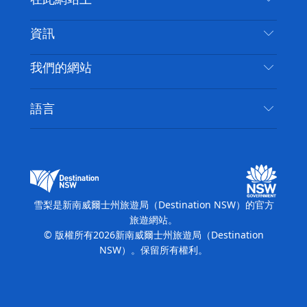
喳
免責聲明
目的地
資訊
隱私
要做的事情
旅行資訊
Cookie 通知
我們的網站
新南威爾士州公路旅行
無障礙雪梨
使用條款
VisitNSW.com
活動
語言
列出您的業務
新南威爾士州旅遊局（Destination NSW）企業網
住宿
新南威爾斯的商業
站
新南威爾斯的教育
新南威爾士州商務活動
新南威爾士州旅遊局（Destination NSW）媒體中
雪梨是新南威爾士州旅遊局（Destination NSW）的官方
心
旅遊網站。
繽紛雪梨燈光音樂節
© 版權所有
2026
新南威爾士州旅遊局（Destination
NSW）。保留所有權利。