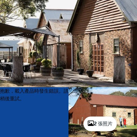
Product
Product
抱歉，載入產品時發生錯誤。請
List
List
稍後重試。
2 張照片