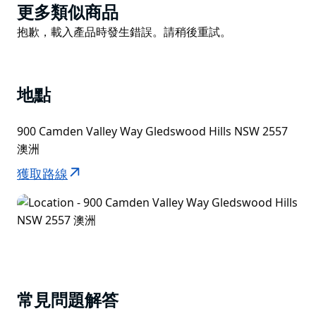
格萊茲伍德莊園和酒莊也接受團體參觀和特別活動。需提
Product
更多類似商品
前預訂。
List
Product
抱歉，載入產品時發生錯誤。請稍後重試。
格萊茲伍德有三個活動場地。鄉村餐廳 (Country
List
Restaurant) 可容納 150 位賓客，Cask 廳 (Cask Room)
可容納 90 位賓客，Gledswood 廳 (Gledswood Room)
地點
可豪華招待 450 位賓客。
Gledswood 的殖民風格花園非常適合舉辦婚禮、拍照或
900 Camden Valley Way Gledswood Hills NSW 2557
享用餐前飲料。
澳洲
獲取路線
常見問題解答