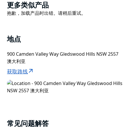
格莱兹伍德庄园和酒庄也接受团体参观和特别活动。需提
Product
更多类似产品
前预订。
List
Product
抱歉，加载产品时出错。请稍后重试。
格莱兹伍德有三个活动场地。乡村餐厅 (Country
List
Restaurant) 可容纳 150 位宾客，Cask 厅 (Cask Room)
可容纳 90 位宾客，Gledswood 厅 (Gledswood Room)
地点
可豪华招待 450 位宾客。
Gledswood 的殖民风格花园非常适合举办婚礼、拍照或
900 Camden Valley Way Gledswood Hills NSW 2557
享用餐前饮品。
澳大利亚
获取路线
常见问题解答