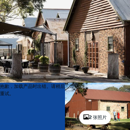
Product
Product
抱歉，加载产品时出错。请稍后
List
List
重试。
2 张照片