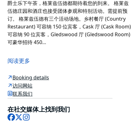
爵士乐下午茶，格莱兹伍德都期待着您的到来。 格莱兹
伍德庄园和酒庄也接受团体参观和特别活动。需提前预
订。 格莱兹伍德有三个活动场地。乡村餐厅 (Country
Restaurant) 可容纳 150 位宾客，Cask 厅 (Cask Room)
可容纳 90 位宾客，Gledswood 厅 (Gledswood Room)
可豪华招待 450…
格莱兹伍德庄园和酒庄 (Gledswood Homestead and
Winery) 始建于 1810 年左右，占地 113 英亩，是一座历
阅读更多
史悠久的庄园。这座由囚犯建造的砂岩庄园周围环绕着宽
阔的草坪和花园。游客可以探索这座历史悠久的庄园；囚
Booking details
犯宿舍和酒窖位于马车房 (Coach House)，或者在牧牛
访问网站
人咖啡馆 (Drover's Café) 用餐。
联系我们
不妨参加格莱兹伍德的家庭农场日 (Family Farm Day)，
体验剪羊毛、鞭打、投掷回旋镖、牧牛人营地等等。这里
在社交媒体上找到我们
总有新鲜刺激的活动等着您与亲朋好友一起享受！从酒窖
Facebook
X
Instagram
之夜、下午茶到爵士乐下午茶，格莱兹伍德都期待着您的
到来。