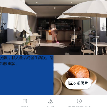
Product
Product
抱歉，載入產品時發生錯誤。請
List
List
稍後重試。
6 張照片