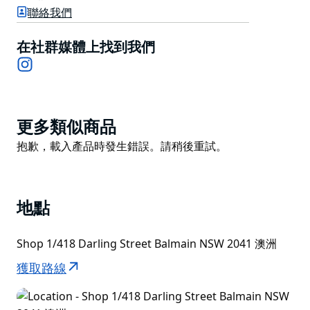
amann（用羊角麵包麵團製成的布列塔尼蛋糕）和楓樹
聯絡我們
培根捲軸。咖啡採用在 Surry Hills 烘焙的 Single O 咖啡
豆製成，商店每週二至週日營業。
在社群媒體上找到我們
Instagram
Product
更多類似商品
List
Product
抱歉，載入產品時發生錯誤。請稍後重試。
List
地點
Shop 1/418 Darling Street Balmain NSW 2041 澳洲
獲取路線