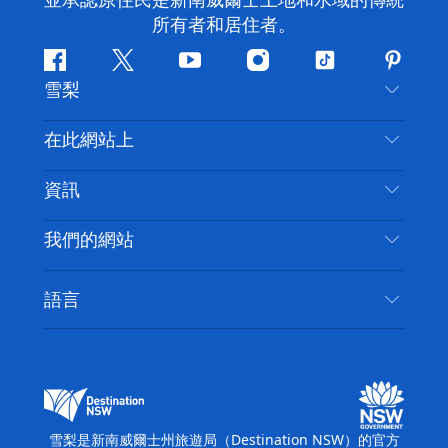
並承認原住民是新南威爾士土地和水域的傳統
所有者和居住者。
Facebook
嘰
Youtube
Instagram
抖
Pintere
雪梨
嘰
音
喳
聯絡我們
在此網站上
喳
免責聲明
目的地
資訊
隱私
要做的事情
旅行資訊
Cookie 通知
我們的網站
新南威爾士州公路旅行
無障礙雪梨
使用條款
VisitNSW.com
活動
語言
列出您的業務
新南威爾士州旅遊局（Destination NSW）企業網
住宿
新南威爾斯的商業
站
新南威爾斯的教育
新南威爾士州商務活動
新南威爾士州旅遊局（Destination NSW）媒體中
雪梨是新南威爾士州旅遊局（Destination NSW）的官方
心