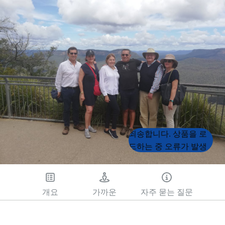
Product
Product
죄송합니다. 상품을 로
List
List
드하는 중 오류가 발생
했습니다. 나중에 다시
시도해 주세요.
개요
가까운
자주 묻는 질문