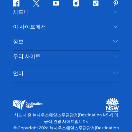
페
지
유
인
틱
핀
시드니
이
저
튜
스
톡
터
스
귀
브
타
레
문의하기
이 사이트에서
북
다
그
스
부인 성명
램
트
목적지
정보
은둔
할 일
여행 정보
우리 사이트
쿠키 고지
뉴사우스웨일즈주 로드 트립
시드니 접근성
이용 약관
VisitNSW.com
이벤트
언어
귀하의 사업을 등록하세요
뉴사우스웨일즈주관광청(Destination NSW) 기업
숙소
뉴사우스웨일즈주 의 사업
비즈니스 이벤트 뉴사우스웨일즈주
뉴사우스웨일즈주 의 교육
뉴사우스웨일즈주관광청(Destination NSW) 미디
어 센터
시드니 은 뉴사우스웨일즈주관광청(Destination NSW) 의
비비드 시드니(Vivid Sydney)
공식 관광 사이트입니다.
© Copyright
2026
뉴사우스웨일즈주관광청(Destination