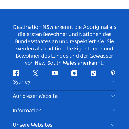
Destination NSW erkennt die Aboriginal als
die ersten Bewohner und Nationen des
Bundesstaates an und respektiert sie. Sie
werden als traditionelle Eigentümer und
Bewohner des Landes und der Gewässer
von New South Wales anerkannt.
Facebook
Twitter
YouTube
Instagram
TikTok
Pintere
Sydney
Kontaktieren Sie uns
Auf dieser Website
Haftungsausschluss
Reiseziele
Information
Datenschutz
Aktivitäten
Reiseinformationen
Unsere Websites
Cookie Notice