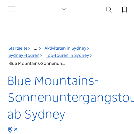
Toggle
navigation
Startseite
...
Aktivitäten in Sydney
Sydney -Touren
Top-Touren in Sydney
Blue Mountains-Sonnenuntergangstouren ab Sydney
Blue Mountains-
Sonnenuntergangsto
ab Sydney