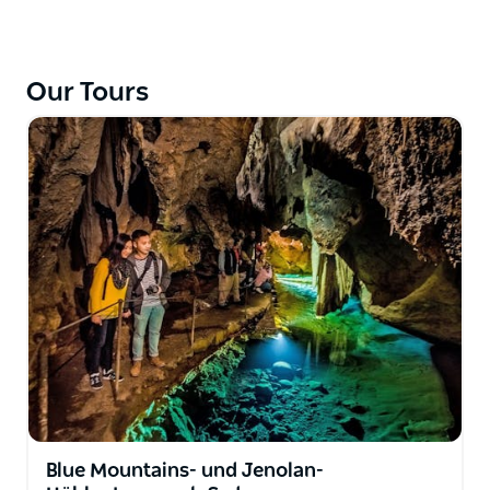
startet gegen Mittag in Sydney und besucht den
Featherdale Wildlife Park, um einheimische
australische Tiere zu sehen. Der Park bietet
Our Tours
Kängurus, die von Hand gefüttert werden, und
glückliches Schnappen mit Koalas. Die Blue
Mountains-Sonnenuntergangstour beinhaltet einen
einfachen Buschspaziergang zur Katoomba-
Kaskade und besucht einige faszinierende
Aussichtspunkte.
Blue Mountains- und Jenolan-