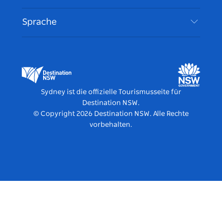
Roadtrips in New South Wales
Barrierefreies Sydney
Nutzungsbedingungen
VisitNSW.com
Veranstaltungen
Sprache
Tragen Sie Ihr Unternehmen ein
Destination NSW Corporate
Unterkunft
Unternehmen in NSW
Geschäftsveranstaltungen in New South Wales
Bildung in New South Wales
Destination NSW Medienzentrum
Vivid Sydney
Sydney ist die offizielle Tourismusseite für
Destination NSW.
© Copyright
2026
Destination NSW. Alle Rechte
vorbehalten.