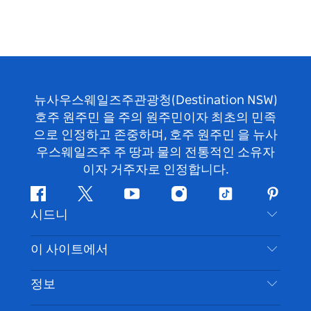
뉴사우스웨일즈주관광청(Destination NSW)
호주 원주민 을 주의 원주민이자 최초의 민족
으로 인정하고 존중하며, 호주 원주민 을 뉴사
우스웨일즈주 주 땅과 물의 전통적인 소유자
이자 거주자로 인정합니다.
페
지
유
인
틱
핀
시드니
이
저
튜
스
톡
터
스
귀
브
타
레
문의하기
이 사이트에서
북
다
그
스
부인 성명
램
트
목적지
정보
은둔
할 일