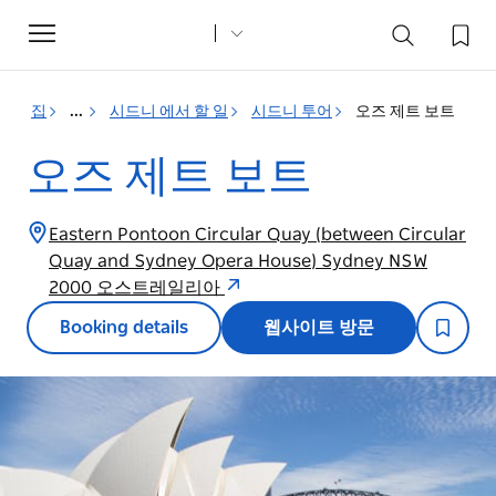
Toggle
navigation
집
...
시드니 에서 할 일
시드니 투어
오즈 제트 보트
오즈 제트 보트
Eastern Pontoon Circular Quay (between Circular
Quay and Sydney Opera House) Sydney NSW
2000 오스트레일리아
Booking details
웹사이트 방문