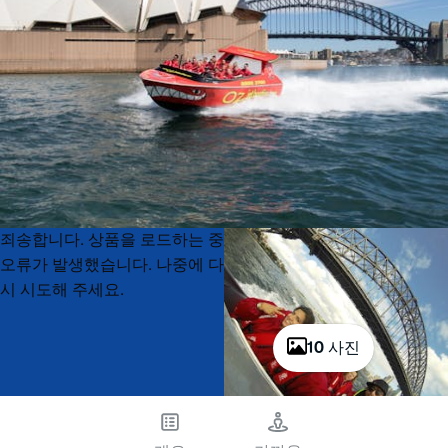
Product
Product
죄송합니다. 상품을 로드하는 중
List
List
오류가 발생했습니다. 나중에 다
시 시도해 주세요.
10 사진