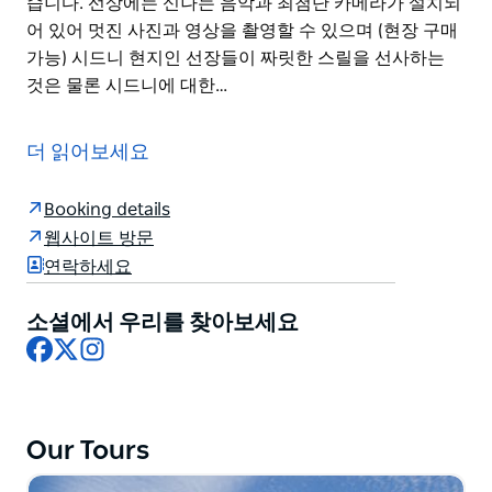
습니다. 선상에는 신나는 음악과 최첨단 카메라가 설치되
어 있어 멋진 사진과 영상을 촬영할 수 있으며 (현장 구매
가능) 시드니 현지인 선장들이 짜릿한 스릴을 선사하는
것은 물론 시드니에 대한…
시드니 서큘러 키에서 시작되는 환상적인 오즈 제트 보트
어드벤처는 짜릿한 관광과 전통적인 제트 보트의 스릴 넘
더 읽어보세요
치는 조합을 선사합니다. 회전 슬라이드 급정거 물고기 꼬
리처럼 방향을 바꾸는 묘기까지 더해져 시드니에서 꼭 경
Booking details
험해야 할 액티비티입니다. 관광과 재미가 어우러진 오즈
웹사이트 방문
제트 보트 체험은 시드니를 방문한다면 놓쳐서는 안 될 특
연락하세요
별한 경험입니다.
오즈 제트 보트를 타고 시드니 항구를 한 바퀴 질주해 보
소셜에서 우리를 찾아보세요
세요. 세계적으로 유명한 오페라 하우스부터 클라크 섬과
Facebook
X
Instagram
샤크 섬 호주에서 가장 비싼 부동산으로 손꼽히는 항구변
저택들 타롱가 동물원 시드니 하버 브리지까지 시드니의
아름다운 풍경을 눈앞에서 감상할 수 있습니다.
Our Tours
선상에는 신나는 음악과 최첨단 카메라가 설치되어 있어
멋진 사진과 영상을 촬영할 수 있으며 (현장 구매 가능) 시