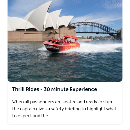
드니 현지인 선장들이 짜릿한 스릴을 선사하는 것은 물론
시드니에 대한 흥미로운 정보도 제공해 드립니다!
진정한 재미를 만끽하고 싶다면 유명한 레드 샤크 보트에
올라타 놀라운 모험을 떠나보세요! 30분 동안 펼쳐지는
유명한 레드 샤크 스릴 라이드는 단순한 탑승이 아닌 잊지
못할 경험이 될 것입니다!
Thrill Rides - 30 Minute Experience
When all passengers are seated and ready for fun
the captain gives a safety briefing to highlight what
to expect and the…