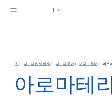
Toggle
navigation
집
시드니 에서 할 일
시드니 투어
너처드 투어
아로마
아로마테라