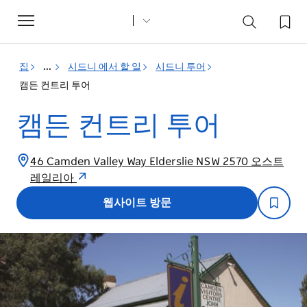
Toggle
navigation
집
...
시드니 에서 할 일
시드니 투어
캠든 컨트리 투어
캠든 컨트리 투어
46 Camden Valley Way Elderslie NSW 2570 오스트
레일리아
웹사이트 방문