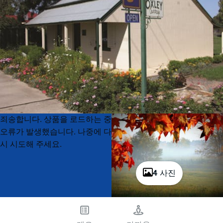
Product
Product
죄송합니다. 상품을 로드하는 중
List
List
오류가 발생했습니다. 나중에 다
시 시도해 주세요.
4 사진