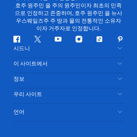
호주 원주민 을 주의 원주민이자 최초의 민족
으로 인정하고 존중하며, 호주 원주민 을 뉴사
우스웨일즈주 주 땅과 물의 전통적인 소유자
이자 거주자로 인정합니다.
페
지
유
인
틱
핀
시드니
이
저
튜
스
톡
터
스
귀
브
타
레
문의하기
이 사이트에서
북
다
그
스
부인 성명
램
트
목적지
정보
은둔
할 일
여행 정보
우리 사이트
쿠키 고지
뉴사우스웨일즈주 로드 트립
시드니 접근성
이용 약관
VisitNSW.com
이벤트
언어
귀하의 사업을 등록하세요
뉴사우스웨일즈주관광청(Destination NSW) 기업
숙소
뉴사우스웨일즈주 의 사업
비즈니스 이벤트 뉴사우스웨일즈주
뉴사우스웨일즈주 의 교육