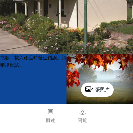
Product
Product
抱歉，載入產品時發生錯誤。請
List
List
稍後重試。
4 張照片
概述
附近