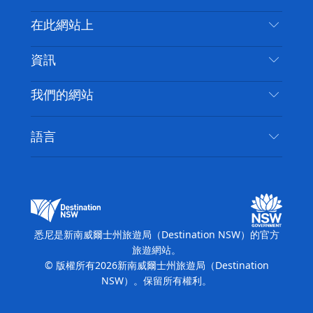
喳
聯絡我們
在此網站上
喳
免責聲明
目的地
資訊
隱私
要做的事情
旅行資訊
Cookie 通知
我們的網站
新南威爾斯州公路旅行
無障礙悉尼
使用條款
VisitNSW.com
活動
語言
列出您的業務
新南威爾士州旅遊局（Destination NSW）企業網
住宿
新南威爾斯的商業
站​
新南威爾斯的教育
新南威爾士州商務活動
新南威爾士州旅遊局（Destination NSW）媒體中
悉尼是新南威爾士州旅遊局（Destination NSW）的官方
心
旅遊網站。
繽紛悉尼燈光音樂節
© 版權所有
2026
新南威爾士州旅遊局（Destination
NSW）。保留所有權利。