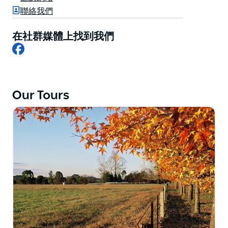
鄉村，感受這個宜人地區的氛圍。
聯絡我們
此旅遊專為預先安排的團體提供。在旅行中，當地導遊將
在社群媒體上找到我們
乘坐您的巴士加入您的團隊並提供專業的評論。他們將深
Facebook
入了解該領域的過去、現在和未來。旅遊從卡姆登遊客資
訊中心出發。
*週末旅遊需視供應情況而定，並收取週末附加費。
Our Tours