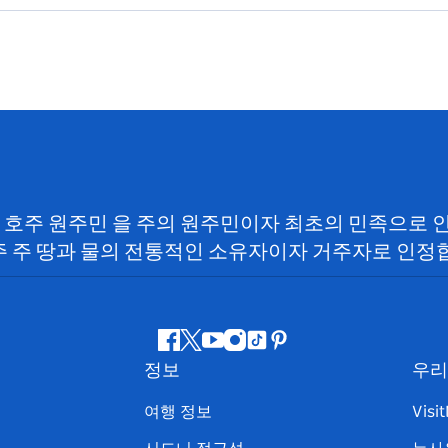
SW) 호주 원주민 을 주의 원주민이자 최초의 민족으로
 주 땅과 물의 전통적인 소유자이자 거주자로 인정
페
지
유
인
틱
핀
정보
우리
이
저
튜
스
톡
터
스
귀
브
타
레
여행 정보
Visi
북
다
그
스