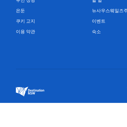
부인 성명
할 일
은둔
뉴사우스웨일즈주
쿠키 고지
이벤트
이용 약관
숙소