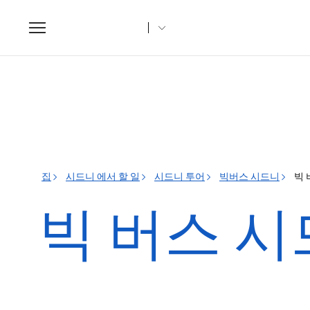
Toggle
navigation
집
시드니 에서 할 일
시드니 투어
빅버스 시드니
빅 
빅 버스 