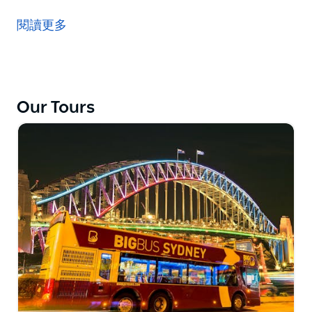
搭乘敞篷雙層巴士“雪梨大巴士”和“邦迪海灘大巴士”，體
驗澳洲著名海港城市的所有精彩之處。兩種旅遊均包含在
閱讀更多
一張靈活的隨上隨下觀光車票中。
雪梨之旅是遊覽這座充滿活力的城市的完美方式，展示了
其標誌性地標，包括令人印象深刻的雪梨海港大橋拱門、
輝煌的雪梨歌劇院以及雪梨和達令港波光粼粼的水域。旅
Our Tours
途中您將經過遍布殖民地、維多利亞和後現代建築的繁華
商店、餐廳和景點。
作為雪梨之旅的補充，邦迪海灘之旅是了解澳洲海灘文化
的絕佳選擇。在前往這個著名海灘的途中，旅程將經過國
際化的購物和餐飲區以及百年公園——澳洲最美麗的公園
之一。