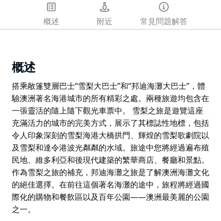
概述
附近
常見問題解答
概述
搭乘敞篷雙層巴士“雪梨大巴士”和“邦迪海灘大巴士”，體
驗澳洲著名海港城市的所有精彩之處。兩種旅遊均包含在
一張靈活的隨上隨下觀光車票中。 雪梨之旅是遊覽這座
充滿活力的城市的完美方式，展示了其標誌性地標，包括
令人印象深刻的雪梨海港大橋拱門、輝煌的雪梨歌劇院以
及雪梨和達令港波光粼粼的水域。旅途中您將經過遍布殖
民地、維多利亞和後現代建築的繁華商店、餐廳和景點。
作為雪梨之旅的補充，邦迪海灘之旅是了解澳洲海灘文化
的絕佳選擇。在前往這個著名海灘的途中，旅程將經過國
際化的購物和餐飲區以及百年公園——澳洲最美麗的公園
之一。