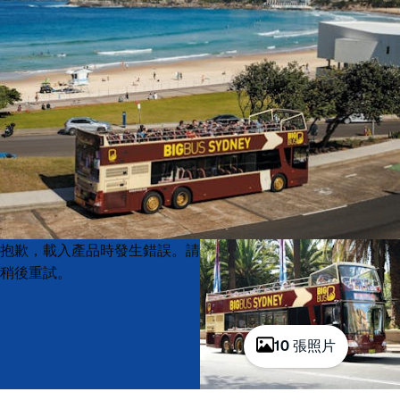
Product
Product
抱歉，載入產品時發生錯誤。請
List
List
稍後重試。
10 張照片