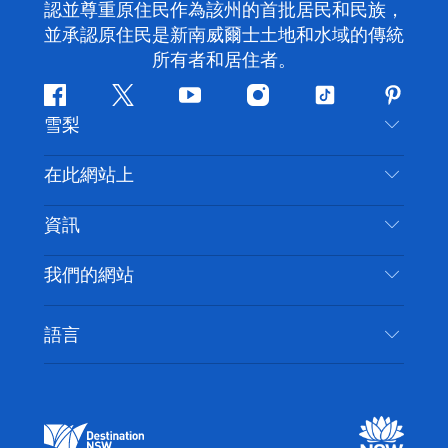
認並尊重原住民作為該州的首批居民和民族，
並承認原住民是新南威爾士土地和水域的傳統
所有者和居住者。
Facebook
嘰
Youtube
Instagram
抖
Pintere
雪梨
嘰
音
喳
聯絡我們
在此網站上
喳
免責聲明
目的地
資訊
隱私
要做的事情
旅行資訊
Cookie 通知
我們的網站
新南威爾士州公路旅行
無障礙雪梨
使用條款
VisitNSW.com
活動
語言
列出您的業務
新南威爾士州旅遊局（Destination NSW）企業網
住宿
新南威爾斯的商業
站
新南威爾斯的教育
新南威爾士州商務活動