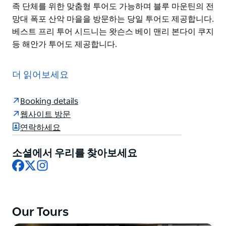
족 단체를 위한 맞춤형 투어도 가능하며 블루 마운틴의 전
망대 폭포 산악 마을을 방문하는 당일 투어도 제공합니다.
베스트 프리 투어 시드니는 왓슨스 베이 맨리 본다이 쿠지
등 해안가 투어도 제공합니다.
베스트 프리 투어 시드니(Best Free Tours Sydney)는 시
드니 비치스 블루 마운틴 지역에서 무료 도보 투어와 맞춤
더 읽어보세요
형 투어를 제공합니다.
투어 참가자들은 서큘러 키 더 록스 시드니 오페라 하우스
Booking details
시드니 하버 브리지 전망대 하이드 파크 퀸 빅토리아 빌딩
웹사이트 방문
등을 둘러볼 수 있습니다. 역사 문화 현지 이야기를 접목
연락하세요
한 투어는 많은 관광객들이 놓치는 숨겨진 명소들을 소개
합니다.
소셜에서 우리를 찾아보세요
Facebook
X
Instagram
영어와 스페인어 가이드가 있으며 모든 투어는 친근하고
즐거운 분위기에서 진행됩니다. 투어 후에는 음식 음료 관
광 정보도 제공해 드립니다. 투어 종료 후에는 작은 기념
품을 드립니다. 커플 가족 단체를 위한 맞춤형 투어도 가
Our Tours
능하며 블루 마운틴의 전망대 폭포 산악 마을을 방문하는