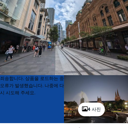
Product
Product
죄송합니다. 상품을 로드하는 중
List
List
오류가 발생했습니다. 나중에 다
시 시도해 주세요.
4 사진