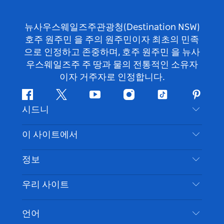
뉴사우스웨일즈주관광청(Destination NSW)
호주 원주민 을 주의 원주민이자 최초의 민족
으로 인정하고 존중하며, 호주 원주민 을 뉴사
우스웨일즈주 주 땅과 물의 전통적인 소유자
이자 거주자로 인정합니다.
페
지
유
인
틱
핀
시드니
이
저
튜
스
톡
터
스
귀
브
타
레
문의하기
이 사이트에서
북
다
그
스
부인 성명
램
트
목적지
정보
은둔
할 일
여행 정보
우리 사이트
쿠키 고지
뉴사우스웨일즈주 로드 트립
시드니 접근성
이용 약관
VisitNSW.com
이벤트
언어
귀하의 사업을 등록하세요
뉴사우스웨일즈주관광청(Destination NSW) 기업