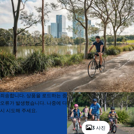
Product
Product
죄송합니다. 상품을 로드하는 중
List
List
오류가 발생했습니다. 나중에 다
시 시도해 주세요.
3 사진