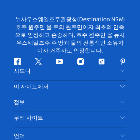
뉴사우스웨일즈주관광청(Destination NSW)
호주 원주민 을 주의 원주민이자 최초의 민족
으로 인정하고 존중하며, 호주 원주민 을 뉴사
우스웨일즈주 주 땅과 물의 전통적인 소유자
이자 거주자로 인정합니다.
페
지
유
인
틱
핀
시드니
이
저
튜
스
톡
터
스
귀
브
타
레
문의하기
이 사이트에서
북
다
그
스
부인 성명
램
트
목적지
정보
은둔
할 일
여행 정보
우리 사이트
쿠키 고지
뉴사우스웨일즈주 로드 트립
시드니 접근성
이용 약관
VisitNSW.com
이벤트
언어
귀하의 사업을 등록하세요