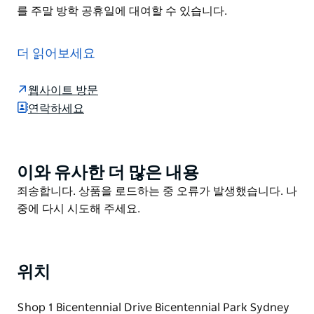
를 주말 방학 공휴일에 대여할 수 있습니다.
자전거가 없으시다면 대여하세요!
시드니 올림픽 공원에서는 산악자전거 하이브리드 자전
더 읽어보세요
거 어린이용 자전거 등 다양한 종류의 자전거를 대여해 드
립니다.
웹사이트 방문
연락하세요
바이크 사파리 지도를 받아 최대 35km의 자전거 도로를
탐험해 보세요. 취향과 체력 수준에 맞는 세 가지 코스를
통해 올림픽의 상징적인 경기장을 자전거로 돌아보거나
호주 최대 규모의 도심 속 공원을 여유롭게 거닐어 보세
이와 유사한 더 많은 내용
Product
요.
List
Product
죄송합니다. 상품을 로드하는 중 오류가 발생했습니다. 나
시드니 올림픽 공원은 바이센테니얼 공원(워터뷰 카페 근
List
중에 다시 시도해 주세요.
처)에서 크리스마스를 제외하고 연중무휴로 자전거를 대
여합니다. 또한 뉴잉턴 아머리(방문자 센터 옆)에서도 일
부 자전거를 주말 방학 공휴일에 대여할 수 있습니다.
위치
Shop 1 Bicentennial Drive Bicentennial Park Sydney