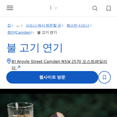
Toggle
navigation
집
...
시드니 에서 방문할 곳
웨스턴 시드니
캠던(Camden)
불 고기 연기
불 고기 연기
81 Argyle Street Camden NSW 2570 오스트레일리
아
웹사이트 방문