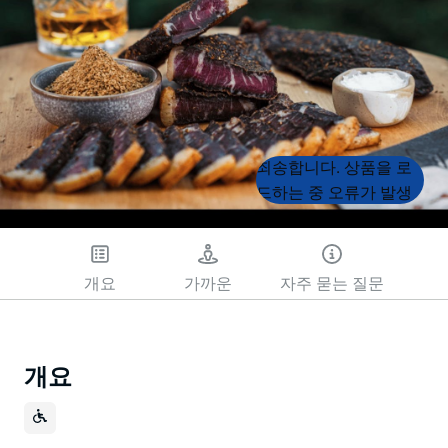
Product
Product
죄송합니다. 상품을 로
List
List
드하는 중 오류가 발생
했습니다. 나중에 다시
시도해 주세요.
개요
가까운
자주 묻는 질문
개요