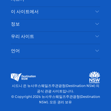
이
저
튜
스
톡
터
스
귀
브
타
레
문의하기
이 사이트에서
북
다
그
스
부인 성명
램
트
목적지
정보
은둔
할 일
여행 정보
우리 사이트
쿠키 고지
뉴사우스웨일즈주 로드 트립
시드니 접근성
이용 약관
VisitNSW.com
이벤트
언어
귀하의 사업을 등록하세요
뉴사우스웨일즈주관광청(Destination NSW) 기업
숙소
뉴사우스웨일즈주 의 사업
비즈니스 이벤트 뉴사우스웨일즈주
뉴사우스웨일즈주 의 교육
뉴사우스웨일즈주관광청(Destination NSW) 미디
어 센터
시드니 은 뉴사우스웨일즈주관광청(Destination NSW) 의
비비드 시드니(Vivid Sydney)
공식 관광 사이트입니다.
© Copyright
2026
뉴사우스웨일즈주관광청(Destination
NSW). 모든 권리 보유