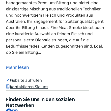
handgemachtes Premium-Biltong und bietet eine
einzigartige Mischung aus traditionellen Techniken
und hochwertigem Fleisch und Produkten aus
Australien. Ihr Engagement für Spitzenqualität geht
über ihr Biltong hinaus. Fire Meat Smoke bietet auch
eine kuratierte Auswahl an feinem Fleisch und
personalisierte Dienstleistungen, die auf die
Bedürfnisse jedes Kunden zugeschnitten sind. Egal,
ob Sie ein Biltong…
Fire Meat Smoke ist Macarthurs erstes
handgemachtes Premium-Biltong und bietet eine
Mehr lesen
einzigartige Mischung aus traditionellen Techniken
und hochwertigem Fleisch und Produkten aus
Website aufrufen
Australien. Ihr Engagement für Spitzenqualität geht
Kontaktieren Sie uns
über ihr Biltong hinaus.
Fire Meat Smoke bietet auch eine kuratierte Auswahl
Finden Sie uns in den sozialen
an feinem Fleisch und personalisierte
Netzwerken
Facebook
Instagram
Dienstleistungen, die auf die Bedürfnisse jedes