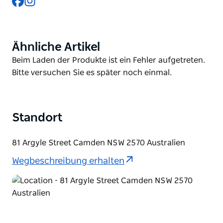
Kunden zugeschnitten sind. Egal, ob Sie ein Biltong-
Liebhaber sind oder nach feineren Fleischstücken
suchen, ihre Leidenschaft für Qualität und
Ähnliche Artikel
Product
Handwerkskunst sorgt jedes Mal für ein
List
Product
Beim Laden der Produkte ist ein Fehler aufgetreten.
außergewöhnliches Erlebnis.
List
Bitte versuchen Sie es später noch einmal.
Standort
81 Argyle Street Camden NSW 2570 Australien
Wegbeschreibung erhalten