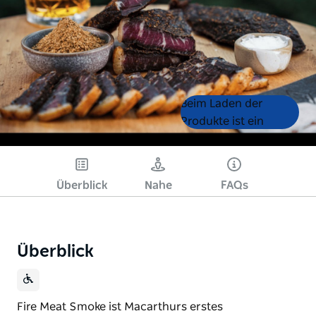
Product
Product
Beim Laden der
List
List
Produkte ist ein
Fehler aufgetreten.
Bitte versuchen Sie es
später noch einmal.
Überblick
Nahe
FAQs
Überblick
Fire Meat Smoke ist Macarthurs erstes