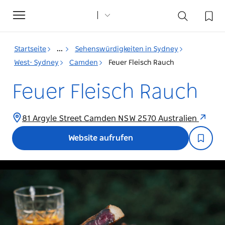
Toggle
navigation
Startseite
...
Sehenswürdigkeiten in Sydney
West- Sydney
Camden
Feuer Fleisch Rauch
Feuer Fleisch Rauch
81 Argyle Street Camden NSW 2570 Australien
Website aufrufen