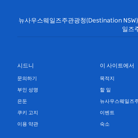
뉴사우스웨일즈주관광청(Destination N
일즈주
시드니
이 사이트에서
문의하기
목적지
부인 성명
할 일
은둔
뉴사우스웨일즈주
쿠키 고지
이벤트
이용 약관
숙소