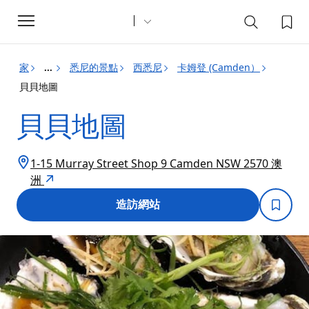
Toggle
navigation
家
悉尼的景點
西悉尼
卡姆登 (Camden）
...
貝貝地圖
貝貝地圖
1-15 Murray Street Shop 9 Camden NSW 2570 澳
洲
造訪網站