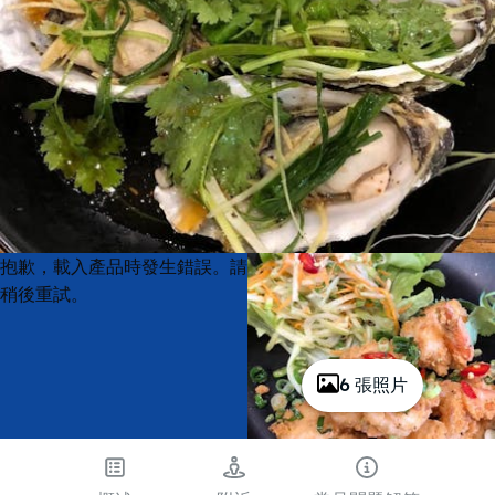
Product
Product
抱歉，載入產品時發生錯誤。請
List
List
稍後重試。
6 張照片