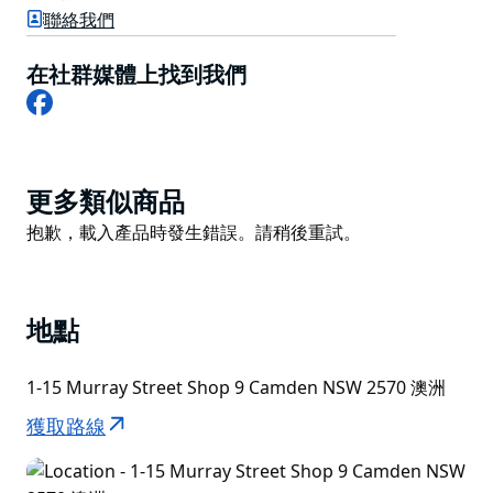
材，它們不會在質量上妥協，每頓飯都是使用傳統烹飪技
聯絡我們
術定制的，加上當地的香草和香料，讓您的味蕾想要更
多。
在社群媒體上找到我們
Facebook
Product
更多類似商品
List
Product
抱歉，載入產品時發生錯誤。請稍後重試。
List
地點
1-15 Murray Street Shop 9 Camden NSW 2570 澳洲
獲取路線