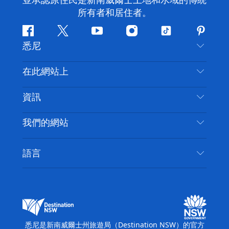
並承認原住民是新南威爾士土地和水域的傳統
所有者和居住者。
Facebook
嘰
Youtube
Instagram
抖
Pintere
悉尼
嘰
音
喳
聯絡我們
在此網站上
喳
免責聲明
目的地
資訊
隱私
要做的事情
旅行資訊
Cookie 通知
我們的網站
新南威爾斯州公路旅行
無障礙悉尼
使用條款
VisitNSW.com
活動
語言
列出您的業務
新南威爾士州旅遊局（Destination NSW）企業網
住宿
新南威爾斯的商業
站​
新南威爾斯的教育
新南威爾士州商務活動
新南威爾士州旅遊局（Destination NSW）媒體中
悉尼是新南威爾士州旅遊局（Destination NSW）的官方
心