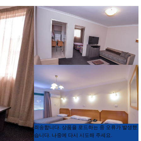
Product
Product
죄송합니다. 상품을 로드하는 중 오류가 발생했
List
List
습니다. 나중에 다시 시도해 주세요.