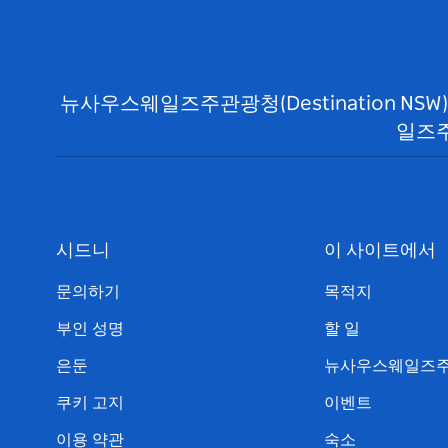
뉴사우스웨일즈주관광청(Destination N
일즈주
시드니
이 사이트에서
문의하기
목적지
부인 성명
할 일
은둔
뉴사우스웨일즈주
쿠키 고지
이벤트
이용 약관
숙소