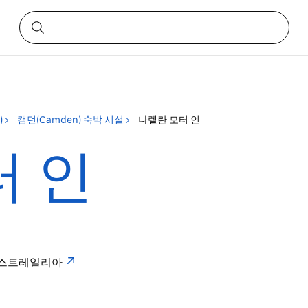
)
캠던(Camden) 숙박 시설
나렐란 모터 인
터 인
567 오스트레일리아