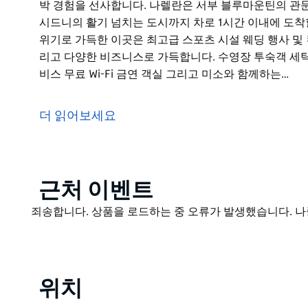
박 경험을 선사합니다. 나렐란은 서부 블루마운틴의 관
시드니의 활기 넘치는 도시까지 차로 1시간 이내에 도착할
위기로 가득한 이곳은 최고급 스포츠 시설 웨딩 행사 및
리고 다양한 비즈니스로 가득합니다. 수영장 투숙객 세탁
비스 무료 Wi-Fi 금연 객실 그리고 미소와 함께하는…
나렐란 모터 인(Narellan Motor Inn)은 캠든과 
서비스드 아파트 숙박 시설입니다. 현대적인 인테리어 편
더 읽어보세요
커피 디지털 Foxtel 케이블 TV를 갖춘 다양한 디럭스
박 경험을 선사합니다.
나렐란은 서부 블루마운틴의 관문입니다. 울런공과 사우
도시까지 차로 1시간 이내에 도착할 수 있습니다.
Product
근처 이벤트
List
역사 모험 그리고 스릴 넘치는 분위기로 가득한 이곳은 
Product
죄송합니다. 상품을 로드하는 중 오류가 발생했습니다. 나
프 코스 훌륭한 레스토랑 쇼핑 그리고 다양한 비즈니스
List
수영장 투숙객 세탁 시설 투숙객 바비큐 시설 넓은 주차 공
소와 함께하는 친절한 서비스를 제공합니다!
위치