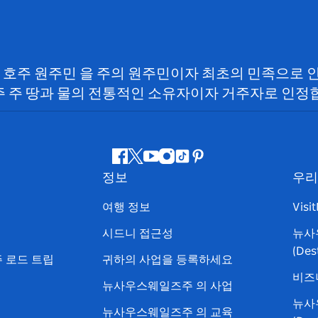
SW) 호주 원주민 을 주의 원주민이자 최초의 민족으로
 주 땅과 물의 전통적인 소유자이자 거주자로 인정
페
지
유
인
틱
핀
정보
우리
이
저
튜
스
톡
터
스
귀
브
타
레
여행 정보
Visi
북
다
그
스
시드니 접근성
뉴사
램
트
(Des
 로드 트립
귀하의 사업을 등록하세요
비즈
뉴사우스웨일즈주 의 사업
뉴사
뉴사우스웨일즈주 의 교육