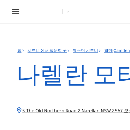
Toggle
navigation
집
시드니 에서 방문할 곳
웨스턴 시드니
캠던(Camden
나렐란 모
5 The Old Northern Road 2 Narellan NSW 2