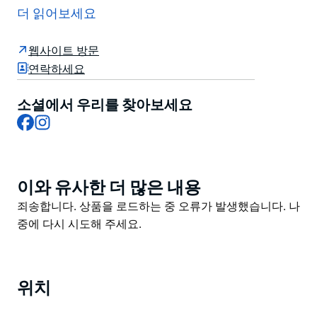
있는 장소로 설립된 카브라베일 클럽 리조트는 시드니 남
더 읽어보세요
서부에서 가장 신뢰받는 커뮤니티 중심지 중 하나로 성장
했습니다. 군인 정신을 계승하면서도 카브라마타와 그 너
웹사이트 방문
머 지역의 다양하고 활기찬 커뮤니티를 위해 끊임없이 발
연락하세요
전해 왔습니다. 오늘날에도 라이브 공연 다이닝 이벤트 그
리고 의미 있는 커뮤니티 지원을 통해 사람들을 하나로 모
소셜에서 우리를 찾아보세요
으는 역할을 계속하고 있습니다.
Facebook
Instagram
이와 유사한 더 많은 내용
Product
List
Product
죄송합니다. 상품을 로드하는 중 오류가 발생했습니다. 나
List
중에 다시 시도해 주세요.
위치