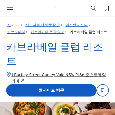
Toggle
navigation
집
...
시드니 에서 방문할 곳
웨스턴 시드니
카브라마타
카브라마타 관광 명소
카브라베일 클럽 리조트
카브라베일 클럽 리조
트
1 Bartley Street Canley Vale NSW 2166 오스트레일
리아
웹사이트 방문