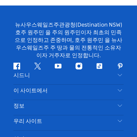
뉴사우스웨일즈주관광청(Destination NSW)
호주 원주민 을 주의 원주민이자 최초의 민족
으로 인정하고 존중하며, 호주 원주민 을 뉴사
우스웨일즈주 주 땅과 물의 전통적인 소유자
이자 거주자로 인정합니다.
페
지
유
인
틱
핀
시드니
이
저
튜
스
톡
터
스
귀
브
타
레
문의하기
이 사이트에서
북
다
그
스
부인 성명
램
트
목적지
정보
은둔
할 일
여행 정보
우리 사이트
쿠키 고지
뉴사우스웨일즈주 로드 트립
시드니 접근성
이용 약관
VisitNSW.com