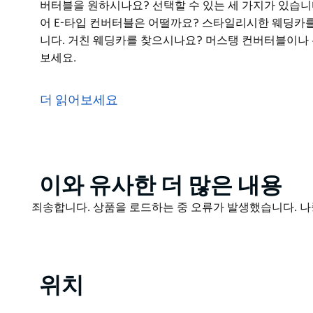
버터블을 원하시나요? 선택할 수 있는 세 가지가 있습니
어 E-타입 컨버터블은 어떨까요? 스타일리시한 웨딩카
니다. 거친 웨딩카를 찾으시나요? 머스탱 컨버터블이나
보세요.
빈티지 및 클래식 자동차 렌털 셀프 드라이브는 어디든 
를 타거나 로열 국립 공원의 멋진 도로를 따라 내려가세요
더 읽어보세요
60년대 스타일로 여행하세요 - 플랫 캡 끈이 달린 운전
귀여운 MG 컨버터블을 원하시나요? 선택할 수 있는 세
운 자동차 재규어 E-타입 컨버터블은 어떨까요?
스타일리시한 웨딩카를 찾으시나요? 롤스로이스보다 더 
Product
이와 유사한 더 많은 내용
머스탱 컨버터블이나 폰티악 - 파리지엔과 파이어버드 
List
Product
죄송합니다. 상품을 로드하는 중 오류가 발생했습니다. 나
List
위치