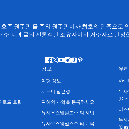
SW) 호주 원주민 을 주의 원주민이자 최초의 민족으로
 주 땅과 물의 전통적인 소유자이자 거주자로 인정
페
지
유
인
틱
핀
정보
우리
이
저
튜
스
톡
터
스
귀
브
타
레
여행 정보
Visi
북
다
그
스
시드니 접근성
뉴사
램
트
(Des
 로드 트립
귀하의 사업을 등록하세요
비즈
뉴사우스웨일즈주 의 사업
뉴사
뉴사우스웨일즈주 의 교육
(De