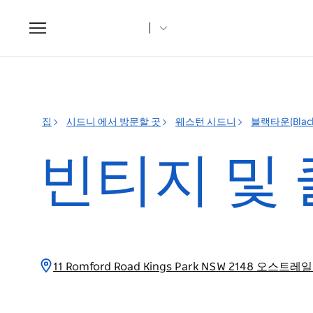
Toggle
navigation
집
시드니 에서 방문할 곳
웨스턴 시드니
블랙타운(Black
빈티지 및 
11 Romford Road Kings Park NSW 2148 오스트