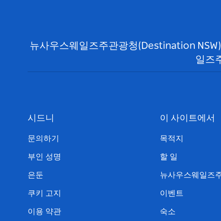
뉴사우스웨일즈주관광청(Destination N
일즈주
시드니
이 사이트에서
문의하기
목적지
부인 성명
할 일
은둔
뉴사우스웨일즈주
쿠키 고지
이벤트
이용 약관
숙소