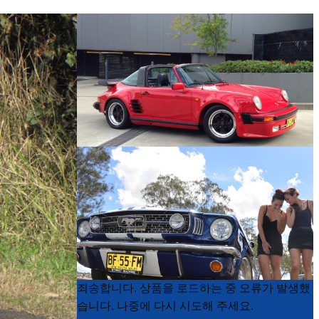
Product
Product
죄송합니다. 상품을 로드하는 중 오류가 발생했
List
List
습니다. 나중에 다시 시도해 주세요.