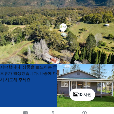
Product
Product
죄송합니다. 상품을 로드하는 중
List
List
오류가 발생했습니다. 나중에 다
시 시도해 주세요.
10 사진