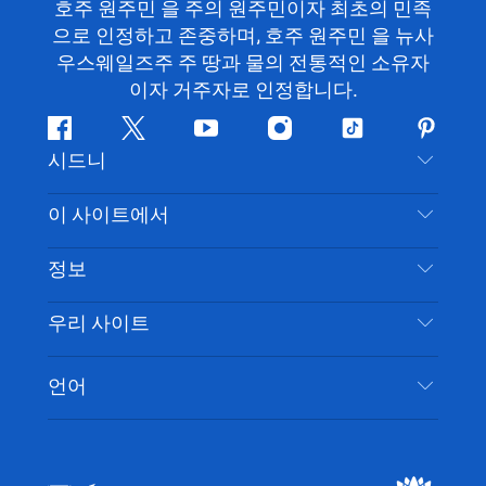
호주 원주민 을 주의 원주민이자 최초의 민족
으로 인정하고 존중하며, 호주 원주민 을 뉴사
우스웨일즈주 주 땅과 물의 전통적인 소유자
이자 거주자로 인정합니다.
페
지
유
인
틱
핀
시드니
이
저
튜
스
톡
터
스
귀
브
타
레
문의하기
이 사이트에서
북
다
그
스
부인 성명
램
트
목적지
정보
은둔
할 일
여행 정보
우리 사이트
쿠키 고지
뉴사우스웨일즈주 로드 트립
시드니 접근성
이용 약관
VisitNSW.com
이벤트
언어
귀하의 사업을 등록하세요
뉴사우스웨일즈주관광청(Destination NSW) 기업
숙소
뉴사우스웨일즈주 의 사업
비즈니스 이벤트 뉴사우스웨일즈주
뉴사우스웨일즈주 의 교육