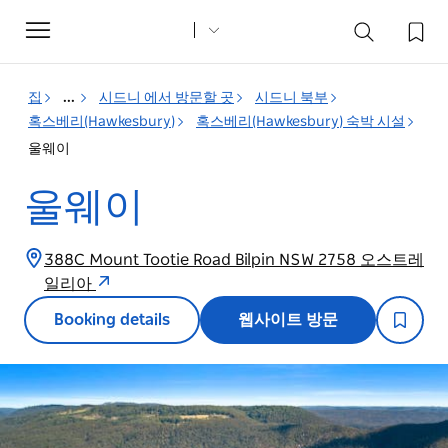
Toggle
navigation
집
...
시드니 에서 방문할 곳
시드니 북부
혹스베리(Hawkesbury)
혹스베리(Hawkesbury) 숙박 시설
울웨이
울웨이
388C Mount Tootie Road Bilpin NSW 2758 오스트레
일리아
Booking details
웹사이트 방문