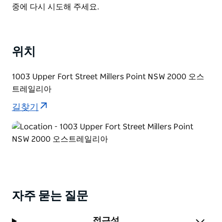
List
중에 다시 시도해 주세요.
투어를 예약할 수 있다. 투어에서는 방문객을 Signal
Master's Cottage and Observatory Wing으로 안내하
여 Powerhouse Collection의 독특한 유물을 탐험한 후
좁은 계단을 올라가 천문 돔 내부의 현대식 16인치 망원경
위치
과 함께 호주에서 가장 오래된 작동 망원경을 관람합니다.
1003 Upper Fort Street Millers Point NSW 2000 오스
트레일리아
길찾기
자주 묻는 질문
접근성