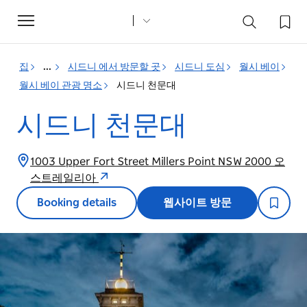
Toggle
navigation
집
...
시드니 에서 방문할 곳
시드니 도심
월시 베이
월시 베이 관광 명소
시드니 천문대
시드니 천문대
1003 Upper Fort Street Millers Point NSW 2000 오
스트레일리아
Booking details
웹사이트 방문