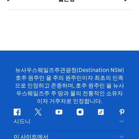
뉴사우스웨일즈주관광청(Destination NSW)
호주 원주민 을 주의 원주민이자 최초의 민족
으로 인정하고 존중하며, 호주 원주민 을 뉴사
우스웨일즈주 주 땅과 물의 전통적인 소유자
이자 거주자로 인정합니다.
페
지
유
인
틱
핀
시드니
이
저
튜
스
톡
터
스
귀
브
타
레
문의하기
이 사이트에서
북
다
그
스