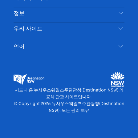
부인 성명
램
트
목적지
정보
은둔
할 일
여행 정보
우리 사이트
쿠키 고지
뉴사우스웨일즈주 로드 트립
시드니 접근성
이용 약관
VisitNSW.com
이벤트
언어
귀하의 사업을 등록하세요
뉴사우스웨일즈주관광청(Destination NSW) 기업
숙소
뉴사우스웨일즈주 의 사업
비즈니스 이벤트 뉴사우스웨일즈주
뉴사우스웨일즈주 의 교육
뉴사우스웨일즈주관광청(Destination NSW) 미디
어 센터
시드니 은 뉴사우스웨일즈주관광청(Destination NSW) 의
비비드 시드니(Vivid Sydney)
공식 관광 사이트입니다.
© Copyright
2026
뉴사우스웨일즈주관광청(Destination
NSW). 모든 권리 보유