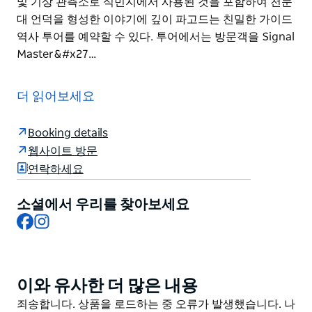
및 기상 관측소로 식민지에서 사용된 것을 포함하여 천문
대 언덕을 형성한 이야기에 깊이 파고드는 친밀한 가이드
역사 투어를 예약할 수 있다. 투어에서는 방문객을 Signal
Master&#x27…
지리적으로 워런(시드니)의 가장 높은 지점에 위치하고
항구를 내려다보는 시드니 천문대는 가디갈에게 중요한
더 읽어보세요
장소로 여겨진다. 천문대는 식민지 시대부터의 강력한 문
서화된 역사를 가지고 있으며, 1858년에 설립에 기여한
Booking details
사람들과 그 이후의 활동에 기여한 사람들의 역사적인 천
웹사이트 방문
문 및 기상 모니터링 업적을 자세히 설명하고 있다.
연락하세요
오늘날 파워하우스 퍼스트 네이션스 관리국 천문대 직원
칼리 눈과 같은 퍼스트 네이션스 천문학자 전통 지식 수호
소셜에서 우리를 찾아보세요
자인 스카이 로가 퍼스트 네이션스 하늘 이야기에 내재된
Facebook
Instagram
천문 지식에 대한 대중의 인식과 이해를 높이기 위해 협력
하고 있다.
방문객은 풍차 방어 요새 신호소 시간 측정 서비스 및 기
이와 유사한 더 많은 내용
Product
상 관측소로 식민지에서 사용된 것을 포함하여 천문대 언
List
Product
죄송합니다. 상품을 로드하는 중 오류가 발생했습니다. 나
덕을 형성한 이야기에 깊이 파고드는 친밀한 가이드 역사