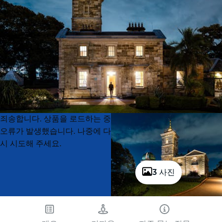
Product
Product
죄송합니다. 상품을 로드하는 중
List
List
오류가 발생했습니다. 나중에 다
시 시도해 주세요.
3 사진