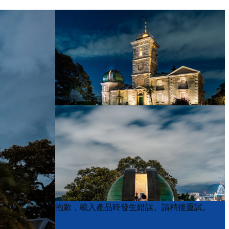
Product
Product
抱歉，載入產品時發生錯誤。請稍後重試。
List
List