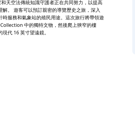
民天文學家和天空法傳統知識守護者正在共同努力，以提高
理解。 遊客可以預訂親密的導覽歷史之旅，深入
計時服務和氣象站的殖民用途。這次旅行將帶領遊
Collection 中的獨特文物，然後爬上狹窄的樓
代 16 英寸望遠鏡。
最高點，俯瞰海港，被認為是加迪加爾 (Gadigal)
詳細記錄了為 1858 年建立天文台做出貢獻的
活動。
Karlie Noon) 等主要原住民天文學家和天空
天空故事中所蘊含的天文學知識的欣賞與理解。
的故事，包括風車、防禦堡壘、信號站、計時服務
和天文台側翼，探索 Powerhouse
，參觀澳大利亞最古老的工作望遠鏡以及天文穹頂內的現