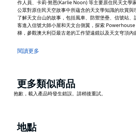
作人員、卡莉·努恩(Karlie Noon) 等主要原住
公眾對原住民天空故事中所蘊含的天文學知識的欣賞與
了解天文台山的故事，包括風車、防禦堡壘、信號站、
客進入信號大師小屋和天文台側翼，探索 Powerhouse 
梯，參觀澳大利亞最古老的工作望遠鏡以及天文穹頂內的現
雪梨天文台地理位置優越，位於雪梨沃蘭 (Warrane) 的
的重要地點。天文台擁有關於其殖民起源的詳細歷史記錄，
閱讀更多
人們在天文和天氣監測方面取得的歷史成就以及此後的
如今，動力中心原住民理事會、天文台工作人員、卡莉·努恩(
法傳統知識守護者正在共同努力，以提高公眾對原住民
Product
更多類似商品
遊客可以預訂親密的導覽歷史之旅，深入了解天文台山
List
和氣象站的殖民用途。這次旅行將帶領遊客進入信號大師小屋
Product
抱歉，載入產品時發生錯誤。請稍後重試。
Collection 中的獨特文物，然後爬上狹窄的樓梯
List
代 16 英寸望遠鏡。
地點