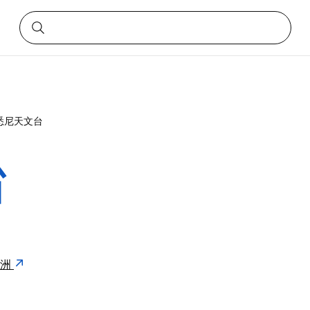
悉尼天文台
台
 澳洲