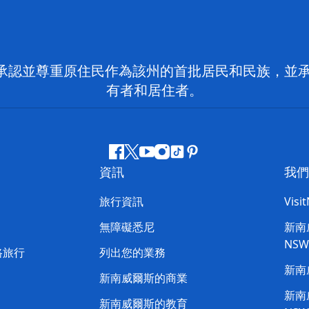
 NSW）承認並尊重原住民作為該州的首批居民和民族
有者和居住者。
Facebook
嘰
Youtube
Instagram
抖
Pinterest
資訊
我們
嘰
音
喳
旅行資訊
Visi
喳
無障礙悉尼
新南威
NS
路旅行
列出您的業務
新南
新南威爾斯的商業
新南威
新南威爾斯的教育