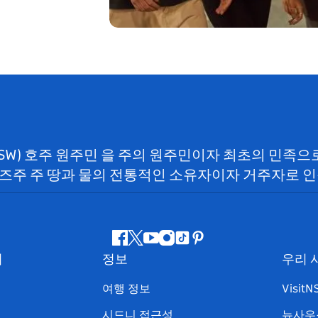
NSW) 호주 원주민 을 주의 원주민이자 최초의 민족
즈주 주 땅과 물의 전통적인 소유자이자 거주자로 인
페
지
유
인
틱
핀
서
정보
우리 
이
저
튜
스
톡
터
스
귀
브
타
레
여행 정보
Visit
북
다
그
스
시드니 접근성
뉴사우
램
트