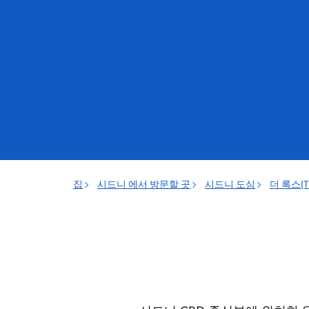
집
시드니 에서 방문할 곳
시드니 도심
더 록스(Th