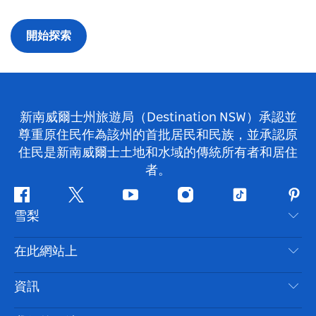
開始探索
新南威爾士州旅遊局（Destination NSW）承認並
尊重原住民作為該州的首批居民和民族，並承認原
住民是新南威爾士土地和水域的傳統所有者和居住
者。
Facebook
嘰
Youtube
Instagram
抖
Pint
雪梨
嘰
音
喳
聯絡我們
在此網站上
喳
免責聲明
目的地
資訊
隱私
要做的事情