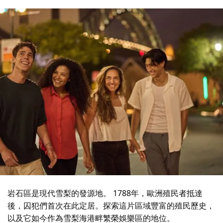
岩石區是現代雪梨的發源地。 1788年，歐洲殖民者抵達
後，囚犯們首次在此定居。探索這片區域豐富的殖民歷史，
以及它如今作為雪梨海港畔繁榮娛樂區的地位。