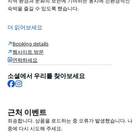
지역 환경과 문화의 보존에 기여하는 동시에 친환경적인
숙박을 즐길 수 있도록 했습니다.
시드니 하버 오페라 하우스 하버 브리지의 멋진 옥상 파노
라마 전망을 감상하세요. 시드니의 역사적인 록스 구역의
더 읽어보세요
고고학적 유물 위에 지어진 이 수상 경력에 빛나는 YHA
부지는 최첨단 시설과 지속 가능성 이니셔티브를 유산 경
Booking details
험과 결합합니다.
웹사이트 방문
모든 주요 시드니 명소와 가까운 YHA 시드니 하버는 전
연락하세요
세계 여행객을 끌어들이며 이 현대적이고 활기찬 부지에
활기차고 국제적인 느낌을 더합니다.
소셜에서 우리를 찾아보세요
Facebook
Instagram
YHA 시드니 하버는 환경 보호와 지역 사회 참여에 대한
강력한 의지를 반영하여 Ecotourism Australia를 통해
지속 가능한 관광 인증을 자랑스럽게 받았습니다. 이 부지
는 모범 사례 지속 가능한 관광 표준을 구현하여 투숙객이
근처 이벤트
Product
지역 환경과 문화의 보존에 기여하는 동시에 친환경적인
List
Product
죄송합니다. 상품을 로드하는 중 오류가 발생했습니다. 나
숙박을 즐길 수 있도록 했습니다.
List
중에 다시 시도해 주세요.