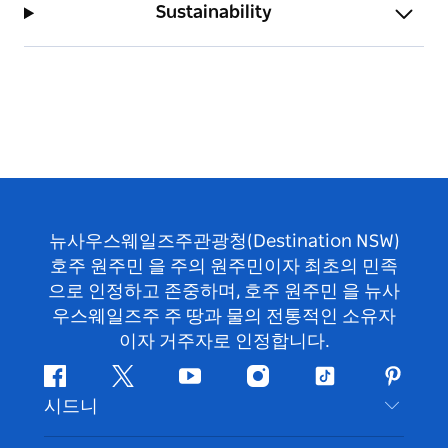
Sustainability
뉴사우스웨일즈주관광청(Destination NSW)
호주 원주민 을 주의 원주민이자 최초의 민족
으로 인정하고 존중하며, 호주 원주민 을 뉴사
우스웨일즈주 주 땅과 물의 전통적인 소유자
이자 거주자로 인정합니다.
페
지
유
인
틱
핀
시드니
이
저
튜
스
톡
터
스
귀
브
타
레
문의하기