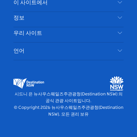
이 사이트에서
북
다
그
스
부인 성명
램
트
목적지
정보
은둔
할 일
여행 정보
우리 사이트
쿠키 고지
뉴사우스웨일즈주 로드 트립
시드니 접근성
이용 약관
VisitNSW.com
이벤트
언어
귀하의 사업을 등록하세요
뉴사우스웨일즈주관광청(Destination NSW) 기업
숙소
뉴사우스웨일즈주 의 사업
비즈니스 이벤트 뉴사우스웨일즈주
뉴사우스웨일즈주 의 교육
뉴사우스웨일즈주관광청(Destination NSW) 미디
어 센터
시드니 은 뉴사우스웨일즈주관광청(Destination NSW) 의
비비드 시드니(Vivid Sydney)
공식 관광 사이트입니다.
© Copyright
2026
뉴사우스웨일즈주관광청(Destination
NSW). 모든 권리 보유