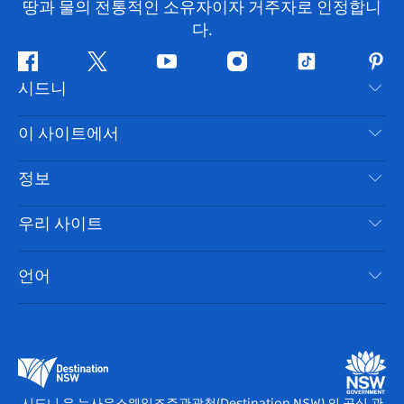
땅과 물의 전통적인 소유자이자 거주자로 인정합니
다.
페
지
유
인
틱
핀
시드니
이
저
튜
스
톡
터
스
귀
브
타
레
문의하기
이 사이트에서
북
다
그
스
부인 성명
램
트
목적지
정보
은둔
할 일
여행 정보
우리 사이트
쿠키 고지
뉴사우스웨일즈주 로드 트립
시드니 접근성
이용 약관
VisitNSW.com
이벤트
언어
귀하의 사업을 등록하세요
뉴사우스웨일즈주관광청(Destination NSW) 기업
숙소
뉴사우스웨일즈주 의 사업
비즈니스 이벤트 뉴사우스웨일즈주
뉴사우스웨일즈주 의 교육
뉴사우스웨일즈주관광청(Destination NSW) 미디어 센터
비비드 시드니(Vivid Sydney)
시드니 은 뉴사우스웨일즈주관광청(Destination NSW) 의 공식 관