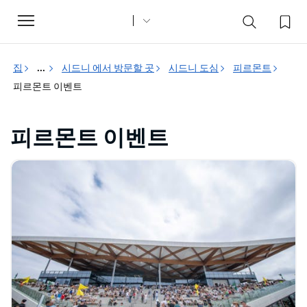
Toggle
navigation
집
...
시드니 에서 방문할 곳
시드니 도심
피르몬트
피르몬트 이벤트
피르몬트 이벤트