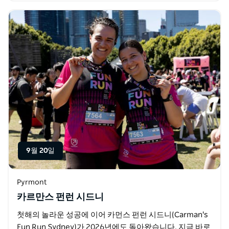
으로…
9월 20일
Pyrmont
카르만스 펀런 시드니
첫해의 놀라운 성공에 이어 카먼스 펀런 시드니(Carman's
Fun Run Sydney)가 2026년에도 돌아왔습니다. 지금 바로