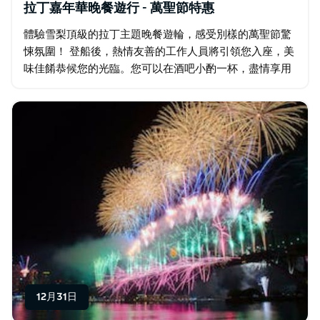
拉丁嘉年華晚餐遊行 - 萬聖節特惠
體驗雪梨頂級的拉丁主題晚餐遊輪，感受別樣的萬聖節驚
悚氛圍！ 登船後，熱情友善的工作人員將引領您入座，美
味佳餚恭候您的光臨。您可以在酒吧小酌一杯，盡情享用
自助餐的豐盛佳餚。 精彩的萬聖節主題拉丁舞表演將讓您
目不暇給！專業舞者將帶您領略巴西桑巴…
12月31日