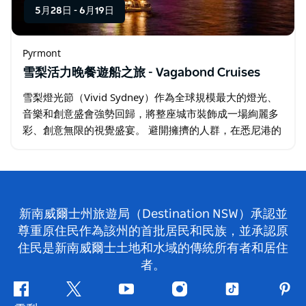
5月28日
-
6月19日
Pyrmont
雪梨活力晚餐遊船之旅 - Vagabond Cruises
雪梨燈光節（Vivid Sydney）作為全球規模最大的燈光、
音樂和創意盛會強勢回歸，將整座城市裝飾成一場絢麗多
彩、創意無限的視覺盛宴。 避開擁擠的人群，在悉尼港的
水域上體驗悉尼燈光節的奇妙魅力。一邊享用美味的自助
晚餐…
新南威爾士州旅遊局（Destination NSW）承認並
尊重原住民作為該州的首批居民和民族，並承認原
住民是新南威爾士土地和水域的傳統所有者和居住
者。
Facebook
嘰
Youtube
Instagram
抖
Pint