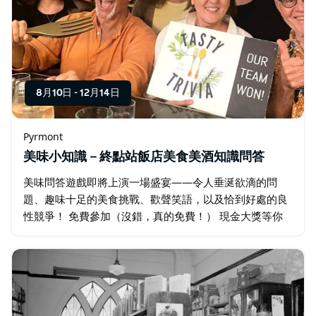
8月10日
-
12月14日
Pyrmont
美味小知識－終點站飯店美食美酒知識問答
美味問答遊戲即將上演一場盛宴——令人垂涎欲滴的問
題、趣味十足的美食挑戰、歡聲笑語，以及恰到好處的良
性競爭！ 免費參加（沒錯，真的免費！） 現金大獎等你
來拿！ 快召集你的小夥伴，磨練你的味蕾，拿出你的最佳
狀態… 因為這不僅僅是問答遊戲—…