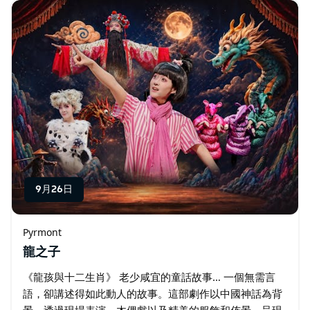
園…
9月26日
Pyrmont
龍之子
《龍孩與十二生肖》 老少咸宜的童話故事… 一個無需言
語，卻講述得如此動人的故事。這部劇作以中國神話為背