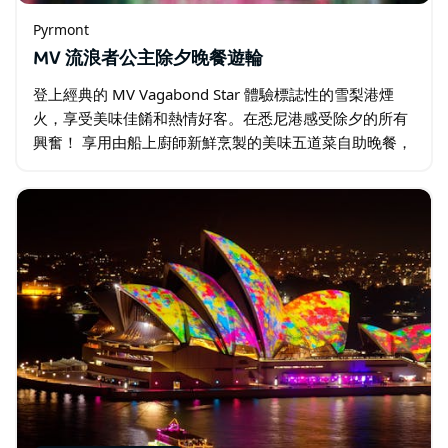
Pyrmont
MV 流浪者公主除夕晚餐遊輪
登上經典的 MV Vagabond Star 體驗標誌性的雪梨港煙
火，享受美味佳餚和熱情好客。在悉尼港感受除夕的所有
興奮！ 享用由船上廚師新鮮烹製的美味五道菜自助晚餐，
並在高級開放式酒吧享用各種烈酒和利口酒、優質啤酒、
優質南澳大利亞葡萄酒、氣泡酒…