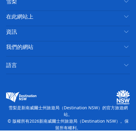
雪梨
嘰
音
喳
聯絡我們
在此網站上
喳
免責聲明
目的地
資訊
隱私
要做的事情
旅行資訊
Cookie 通知
我們的網站
新南威爾士州公路旅行
無障礙雪梨
使用條款
VisitNSW.com
活動
語言
列出您的業務
新南威爾士州旅遊局（Destination NSW）企業網站
住宿
新南威爾斯的商業
新南威爾士州商務活動
新南威爾斯的教育
新南威爾士州旅遊局（Destination NSW）媒體中心
繽紛雪梨燈光音樂節
雪梨是新南威爾士州旅遊局（Destination NSW）的官方旅遊網
站。
© 版權所有
2026
新南威爾士州旅遊局（Destination NSW）。保
留所有權利。