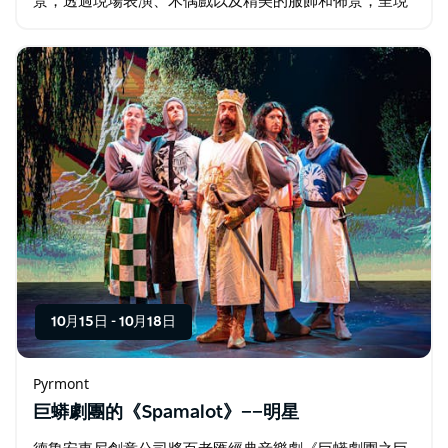
景，透過現場表演、木偶戲以及精美的服飾和佈景，呈現
出一場視覺盛宴。 《龍孩》由世界知名的澳洲導演彼得威
爾森執導，自2009年以來已在全球各地演出…
10月15日
-
10月18日
Pyrmont
巨蟒劇團的《Spamalot》——明星
德魯安東尼創意公司將百老匯經典音樂劇《巨蟒劇團之巨