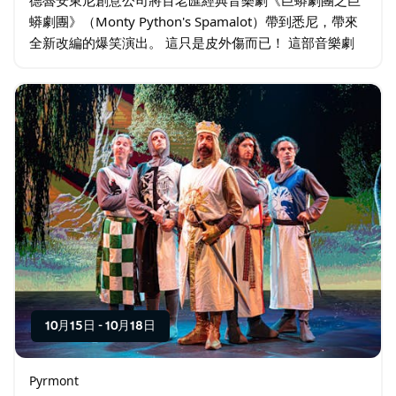
蟒劇團》（Monty Python's Spamalot）帶到悉尼，帶來
全新改編的爆笑演出。 這只是皮外傷而已！ 這部音樂劇
改編自經典喜劇電影《巨蟒與聖杯》（Monty Python
and the…
10月15日
-
10月18日
Pyrmont