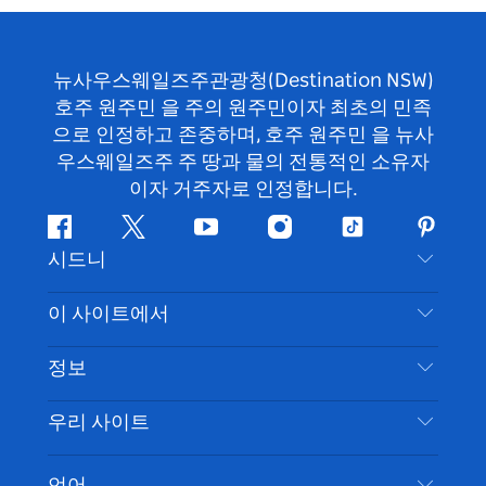
뉴사우스웨일즈주관광청(Destination NSW)
호주 원주민 을 주의 원주민이자 최초의 민족
으로 인정하고 존중하며, 호주 원주민 을 뉴사
우스웨일즈주 주 땅과 물의 전통적인 소유자
이자 거주자로 인정합니다.
페
지
유
인
틱
핀
시드니
이
저
튜
스
톡
터
스
귀
브
타
레
문의하기
이 사이트에서
북
다
그
스
부인 성명
램
트
목적지
정보
은둔
할 일
여행 정보
우리 사이트
쿠키 고지
뉴사우스웨일즈주 로드 트립
시드니 접근성
이용 약관
VisitNSW.com
이벤트
언어