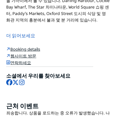
을 가까이에서 볼 수 있습니다. Darling Harbour, Cockle
Bay Wharf, The Star 차이나타운, World Square 쇼핑 센
터, Paddy's Markets, Oxford Street 도시의 식당 및 영
화관 지역의 흥분에서 불과 몇 분 거리에 있습니다.
캐피톨 극장 맞은편 시드니 중심 업무 지구에 편리하게 위
치한 Metro Hotel Marlow Sydney Central은 220개의
더 읽어보세요
잘 꾸며진 객실과 스위트룸 넓은 레스토랑 옥상 수영장 컨
퍼런스/미팅룸을 제공합니다.
Booking details
Metro Hotel Marlow Sydney Central에 머무는 동안 시
웹사이트 방문
드니의 모든 경이로움을 가까이에서 볼 수 있습니다.
연락하세요
Darling Harbour, Cockle Bay Wharf, The Star 차이나
타운, World Square 쇼핑 센터, Paddy's Markets,
소셜에서 우리를 찾아보세요
Oxford Street 도시의 식당 및 영화관 지역의 흥분에서
Facebook
X
Instagram
불과 몇 분 거리에 있습니다.
근처 이벤트
Product
List
Product
죄송합니다. 상품을 로드하는 중 오류가 발생했습니다. 나