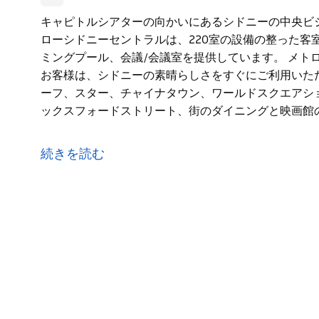
キャピトルシアターの向かいにあるシドニーの中央ビ
ローシドニーセントラルは、220室の設備の整った客
ミングプール、会議/会議室を提供しています。 メト
お客様は、シドニーの素晴らしさをすぐにご利用いた
ーフ、スター、チャイナタウン、ワールドスクエアシ
ックスフォードストリート、街のダイニングと映画館
キャピトルシアターの向かいにあるシドニーの中央ビ
ローシドニーセントラルは、220室の設備の整った客
続きを読む
ミングプール、会議/会議室を提供しています。
メトロホテルマーローシドニーセントラルにご宿泊の
いただけます。ダーリングハーバー、コックルベイワ
アショッピングセンター、パディーズマーケット、オ
画館の地区の興奮からわずか数分。