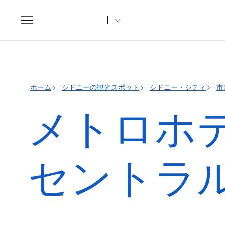
Toggle
navigation
ホーム
シドニーの観光スポット
シドニー・シティ
市
メトロホ
セントラ