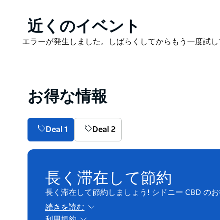
Product
近くのイベント
List
Product
エラーが発生しました。しばらくしてからもう一度試し
List
お得な情報
Deal 1
Deal 2
長く滞在して節約
長く滞在して節約しましょう! シドニー CBD の
続きを読む
利用規約