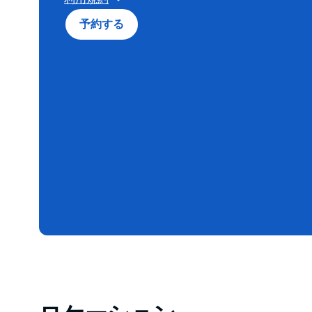
最低2泊のご滞在。ご到着の72時間前までキャン
予約する