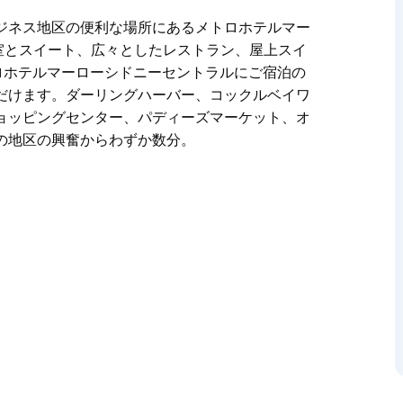
ジネス地区の便利な場所にあるメトロホテルマー
室とスイート、広々としたレストラン、屋上スイ
ロホテルマーローシドニーセントラルにご宿泊の
だけます。ダーリングハーバー、コックルベイワ
ョッピングセンター、パディーズマーケット、オ
の地区の興奮からわずか数分。
ジネス地区の便利な場所にあるメトロホテルマー
室とスイート、広々としたレストラン、屋上スイ
お客様は、シドニーの素晴らしさをすぐにご利用
ーフ、スター、チャイナタウン、ワールドスクエ
ックスフォードストリート、街のダイニングと映