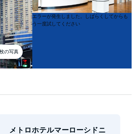
Product
Product
エラーが発生しました。しばらくしてからも
List
List
う一度試してください
0枚の写真
メトロホテルマーローシドニ