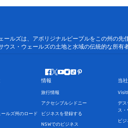
ェールズは、アボリジナルピープルをこの州の先
サウス・ウェールズの土地と水域の伝統的な所有
フ
ツ
ユ
イ
テ
ピ
は
情報
当社
ェ
イ
ー
ン
ィ
ン
イ
ッ
チ
ス
ッ
タ
旅行情報
Visi
ス
タ
ュ
タ
ク
レ
アクセシブルシドニー
デス
ブ
ー
ー
グ
ト
ス
ス・
ッ
ブ
ラ
ッ
ト
ェールズ州のロード
ビジネスを登録する
ク
ム
ク
ビジ
NSWでのビジネス